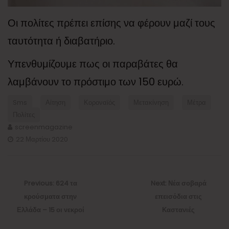
Οι πολίτες πρέπει επίσης να φέρουν μαζί τους
ταυτότητα ή διαβατήριο.
Υπενθυμίζουμε πως οι παραβάτες θα
λαμβάνουν το πρόστιμο των 150 ευρώ.
Sms
Αίτηση
Κοροναϊός
Μετακίνηση
Μέτρα
Πολίτες
screenmagazine
22 Μαρτίου 2020
Πλοήγηση
άρθρων
Previous
Next
Previous:
624 τα
Next:
Νέα σοβαρά
post:
post:
κρούσματα στην
επεισόδια στις
Ελλάδα – 15 οι νεκροί
Καστανιές