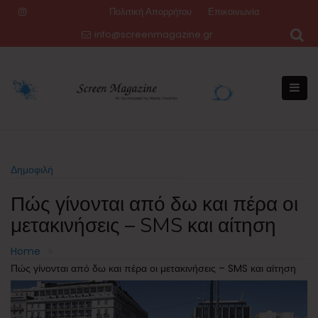
Skip
Πολιτική Απορρήτου
Επικοινωνία
to
info@screenmagazine.gr
content
Δημοφιλή
Πώς γίνονται από δω και πέρα οι
μετακινήσεις – SMS και αίτηση
Home
Πώς γίνονται από δω και πέρα οι μετακινήσεις – SMS και αίτηση