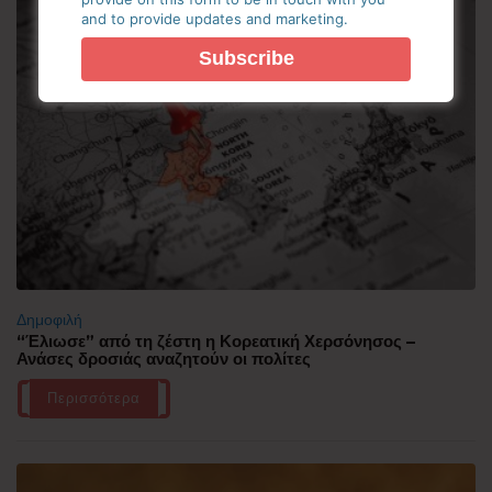
and to provide updates and marketing.
Δημοφιλή
“Έλιωσε” από τη ζέστη η Κορεατική Χερσόνησος –
Ανάσες δροσιάς αναζητούν οι πολίτες
Περισσότερα