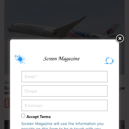
Δημοφιλή
Συνελήφθη πιλότος αεροπορικής εταιρείας με περισσότερα
από 70.000 χάπια ecstasy στην Ινδονησία
Περισσότερα
Accept Terms
Screen Magazine will use the information you
provide on this form to be in touch with you