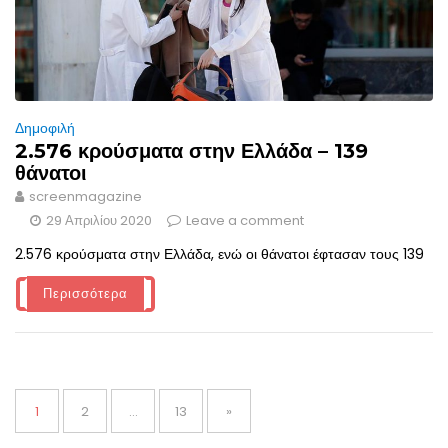
Δημοφιλή
2.576 κρούσματα στην Ελλάδα – 139
θάνατοι
screenmagazine
29 Απριλίου 2020
Leave a comment
2.576 κρούσματα στην Ελλάδα, ενώ οι θάνατοι έφτασαν τους 139
Περισσότερα
Σελιδοποίηση
άρθρων
Page
Page
Page
1
2
…
13
»