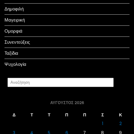
Δημοφιλή
Μαγειρική
Ομορφιά
Συνεντεύξεις
Ταξίδια
Ψυχολογία
ΑΎΓΟΥΣΤΟΣ 2026
Δ
Τ
Τ
Π
Π
Σ
Κ
1
2
3
4
5
6
7
8
9