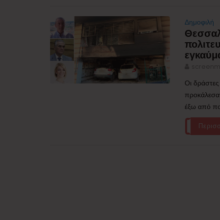
Δημοφιλή
Θεσσαλ
πολιτε
εγκαύμ
screenm
Οι δράστες
προκάλεσαν
έξω από πο
Περισ