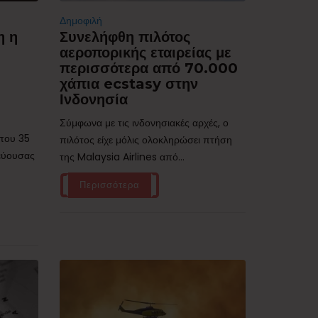
Δημοφιλή
η η
Συνελήφθη πιλότος
αεροπορικής εταιρείας με
περισσότερα από 70.000
χάπια ecstasy στην
Ινδονησία
Σύμφωνα με τις ινδονησιακές αρχές, ο
ίπου 35
πιλότος είχε μόλις ολοκληρώσει πτήση
τεύουσας
της Malaysia Airlines από...
Περισσότερα