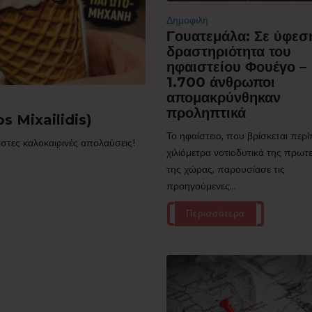
Δημοφιλή
Γουατεμάλα: Σε ύφεσ
δραστηριότητα του
ηφαιστείου Φουέγο –
1.700 άνθρωποι
απομακρύνθηκαν
προληπτικά
s Mixailidis)
Το ηφαίστειο, που βρίσκεται περ
στες καλοκαιρινές απολαύσεις!
χιλιόμετρα νοτιοδυτικά της πρω
της χώρας, παρουσίασε τις
προηγούμενες...
Περισσότερα