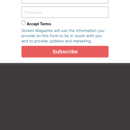
Accept Terms
Screen Magazine will use the information you
provide on this form to be in touch with you
and to provide updates and marketing.