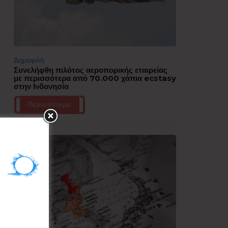
Δημοφιλή
Συνελήφθη πιλότος αεροπορικής εταιρείας
με περισσότερα από 70.000 χάπια ecstasy
στην Ινδονησία
Περισσότερα