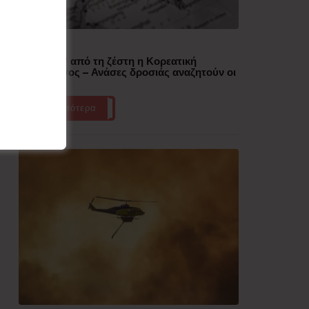
Δημοφιλή
“Έλιωσε” από τη ζέστη η Κορεατική
Χερσόνησος – Ανάσες δροσιάς αναζητούν οι
πολίτες
Περισσότερα