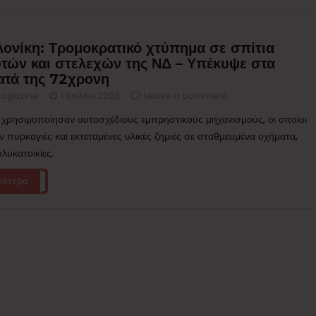
ονίκη: Τρομοκρατικό χτύπημα σε σπίτια
υτών και στελεχών της ΝΔ – Υπέκυψε στα
ατά της 72χρονη
agazine
1 Ιουλίου 2026
Leave a comment
 χρησιμοποίησαν αυτοσχέδιους εμπρηστικούς μηχανισμούς, οι οποίοι
 πυρκαγιές και εκτεταμένες υλικές ζημιές σε σταθμευμένα οχήματα,
λυκατοικίες.
σότερα