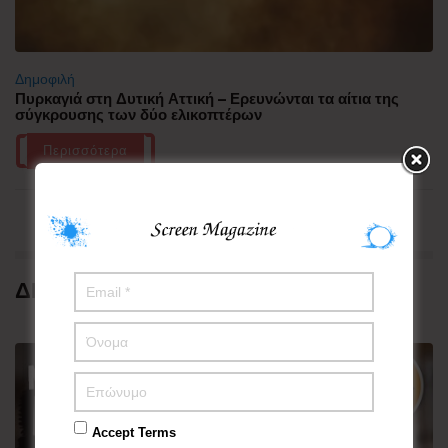
Δημοφιλή
Πυρκαγιά στη Δυτική Αττική – Ερευνώνται τα αίτια της
σύγκρουσης των δύο ελικοπτέρων
Περισσότερα
ΔΗΜΟΦΙΛΗ
Accept Terms