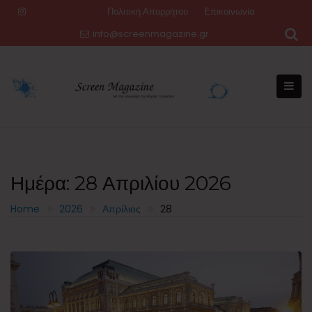
Skip
Πολιτική Απορρήτου
Επικοινωνία
to
info@screenmagazine.gr
content
Ημέρα:
28 Απριλίου 2026
Home
2026
Απρίλιος
28