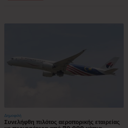
Δημοφιλή
Συνελήφθη πιλότος αεροπορικής εταιρείας