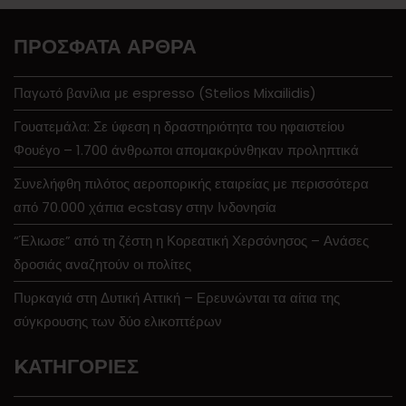
ΠΡΌΣΦΑΤΑ ΆΡΘΡΑ
Παγωτό βανίλια με espresso (Stelios Mixailidis)
Γουατεμάλα: Σε ύφεση η δραστηριότητα του ηφαιστείου
Φουέγο – 1.700 άνθρωποι απομακρύνθηκαν προληπτικά
Συνελήφθη πιλότος αεροπορικής εταιρείας με περισσότερα
από 70.000 χάπια ecstasy στην Ινδονησία
“Έλιωσε” από τη ζέστη η Κορεατική Χερσόνησος – Ανάσες
δροσιάς αναζητούν οι πολίτες
Πυρκαγιά στη Δυτική Αττική – Ερευνώνται τα αίτια της
σύγκρουσης των δύο ελικοπτέρων
KΑΤΗΓΟΡΊΕΣ