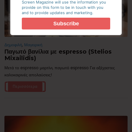
Screen Magazine will use the information you
provide on this form to be in touch with you
and to provide updates and marketing.
Δημοφιλή
,
Μαγειρική
Παγωτό βανίλια με espresso (Stelios
Mixailidis)
Μετά το espresso μαρτίνι, παγωτό espresso Για αξέχαστες
καλοκαιρινές απολαύσεις!
Περισσότερα