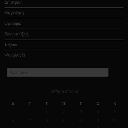
Δημοφιλή
Μαγειρική
Ομορφιά
Συνεντεύξεις
Ταξίδια
Ψυχολογία
ΑΠΡΊΛΙΟΣ 2026
Δ
Τ
Τ
Π
Π
Σ
Κ
1
2
3
4
5
6
7
8
9
10
11
12