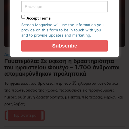
Accept Terms
Screen Magazine will use the information you
provide on this form to be in touch with you
and to provide updates and marketing.
Δημοφιλή
Γουατεμάλα: Σε ύφεση η δραστηριότητα
του ηφαιστείου Φουέγο – 1.700 άνθρωποι
απομακρύνθηκαν προληπτικά
Το ηφαίστειο, που βρίσκεται περίπου 35 χιλιόμετρα νοτιοδυτικά
της πρωτεύουσας της χώρας, παρουσίασε τις προηγούμενες
ημέρες αυξημένη δραστηριότητα, με εκπομπές τέφρας, αερίων και
ροές λάβας.
Περισσότερα