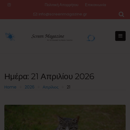
Skip
Πολιτική Απορρήτου
Επικοινωνία
to
info@screenmagazine.gr
content
Ημέρα:
21 Απριλίου 2026
Home
2026
Απρίλιος
21