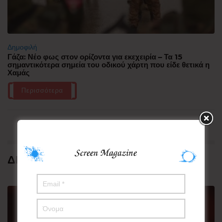
Δημοφιλή
Γάζα: Νέο φως στον ορίζοντα για εκεχειρία – Τα 15
σημαντικότερα σημεία του οδικού χάρτη που είδε θετικά η
Χαμάς
Περισσότερα
ΔΗΜΟΦΙΛΗ