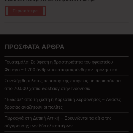
Περισσότερα
ΠΡΌΣΦΑΤΑ ΆΡΘΡΑ
Γουατεμάλα: Σε ύφεση η δραστηριότητα του ηφαιστείου
Φουέγο – 1.700 άνθρωποι απομακρύνθηκαν προληπτικά
Συνελήφθη πιλότος αεροπορικής εταιρείας με περισσότερα
από 70.000 χάπια ecstasy στην Ινδονησία
“Έλιωσε” από τη ζέστη η Κορεατική Χερσόνησος – Ανάσες
δροσιάς αναζητούν οι πολίτες
Πυρκαγιά στη Δυτική Αττική – Ερευνώνται τα αίτια της
σύγκρουσης των δύο ελικοπτέρων