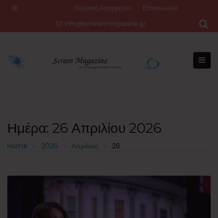
Skip
Πολιτική Απορρήτου
Επικοινωνία
to
info@screenmagazine.gr
content
Ημέρα:
26 Απριλίου 2026
Home
2026
Απρίλιος
26