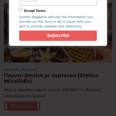
Accept Terms
Screen Magazine will use the information you
provide on this form to be in touch with you
and to provide updates and marketing.
Δημοφιλή
,
Μαγειρική
Παγωτό βανίλια με espresso (Stelios
Mixailidis)
Μετά το espresso μαρτίνι, παγωτό espresso Για αξέχαστες
καλοκαιρινές απολαύσεις!
Περισσότερα