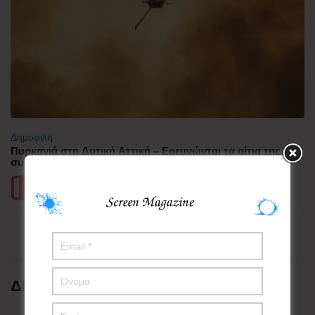
Δημοφιλή
Πυρκαγιά στη Δυτική Αττική – Ερευνώνται τα αίτια της
σύγκρουσης των δύο ελικοπτέρων
Περισσότερα
ΔΗΜΟΦΙΛΗ