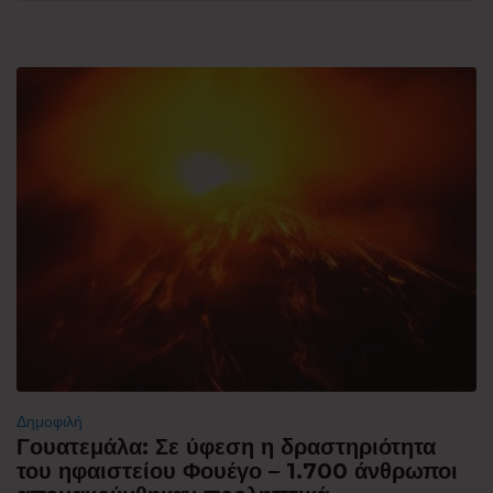
Δημοφιλή
Γουατεμάλα: Σε ύφεση η δραστηριότητα
του ηφαιστείου Φουέγο – 1.700 άνθρωποι