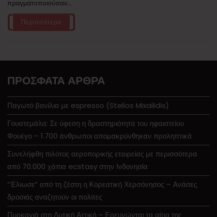
πραγματοποιούσαν...
Περισσότερα
ΠΡΌΣΦΑΤΑ ΆΡΘΡΑ
Παγωτό βανίλια με espresso (Stelios Mixailidis)
Γουατεμάλα: Σε ύφεση η δραστηριότητα του ηφαιστείου
Φουέγο – 1.700 άνθρωποι απομακρύνθηκαν προληπτικά
Συνελήφθη πιλότος αεροπορικής εταιρείας με περισσότερα
από 70.000 χάπια ecstasy στην Ινδονησία
“Έλιωσε” από τη ζέστη η Κορεατική Χερσόνησος – Ανάσες
δροσιάς αναζητούν οι πολίτες
Πυρκαγιά στη Δυτική Αττική – Ερευνώνται τα αίτια της