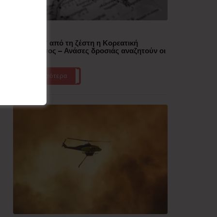
Δημοφιλή
“Έλιωσε” από τη ζέστη η Κορεατική
Χερσόνησος – Ανάσες δροσιάς αναζητούν οι
πολίτες
Περισσότερα