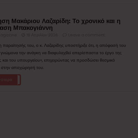
ηση Μακάριου Λαζαρίδη: Το χρονικό και η
αση Μπακογιάννη
agazine
18 Απριλίου 2026
Leave a comment
 παραίτησής του, ο κ. Λαζαρίδης υποστήριξε ότι, η απόφασή του
 γνώμονα την ανάγκη να διαφυλαχθεί απερίσπαστα το έργο της
 και του υπουργείου», επιχειρώντας να προσδώσει θεσμικό
 στην αποχώρησή του.
σότερα