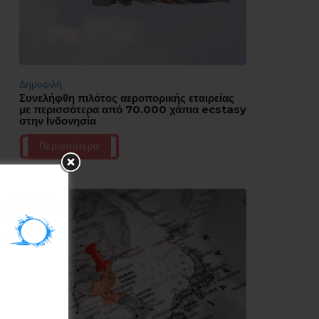
Δημοφιλή
Συνελήφθη πιλότος αεροπορικής εταιρείας
με περισσότερα από 70.000 χάπια ecstasy
στην Ινδονησία
Περισσότερα