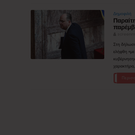
Δημοφιλή
Παραίτ
παρέμβ
screenm
Στη δήλωση
ελήφθη «με
κυβέρνησης
χαρακτήρα,
Περισ