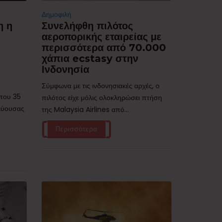
Δημοφιλή
η η
Συνελήφθη πιλότος
αεροπορικής εταιρείας με
περισσότερα από 70.000
χάπια ecstasy στην
Ινδονησία
Σύμφωνα με τις ινδονησιακές αρχές, ο
ίπου 35
πιλότος είχε μόλις ολοκληρώσει πτήση
τεύουσας
της Malaysia Airlines από...
Περισσότερα