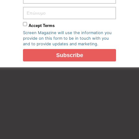
Accept Terms
Screen Magazine will use the information you
provide on this form to be in touch with you
and to provide updates and marketing.