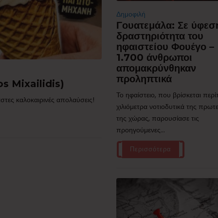
Δημοφιλή
Γουατεμάλα: Σε ύφεσ
δραστηριότητα του
ηφαιστείου Φουέγο –
1.700 άνθρωποι
απομακρύνθηκαν
προληπτικά
s Mixailidis)
Το ηφαίστειο, που βρίσκεται περ
στες καλοκαιρινές απολαύσεις!
χιλιόμετρα νοτιοδυτικά της πρω
της χώρας, παρουσίασε τις
προηγούμενες...
Περισσότερα