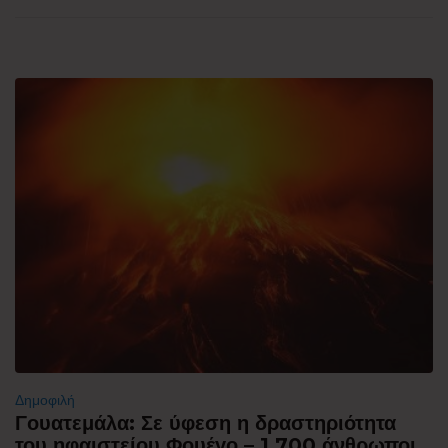
Δημοφιλή
Γουατεμάλα: Σε ύφεση η δραστηριότητα
του ηφαιστείου Φουέγο – 1.700 άνθρωποι