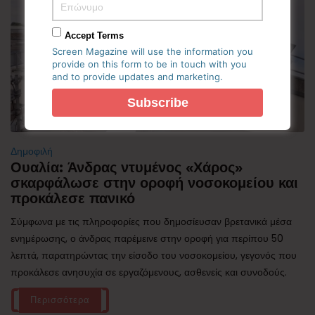
Accept Terms
Screen Magazine will use the information you
provide on this form to be in touch with you
and to provide updates and marketing.
Δημοφιλή
Ουαλία: Άνδρας ντυμένος «Χάρος»
σκαρφάλωσε στην οροφή νοσοκομείου και
προκάλεσε πανικό
Σύμφωνα με τις πληροφορίες που δημοσίευσαν βρετανικά μέσα
ενημέρωσης, ο άνδρας παρέμεινε στην οροφή για περίπου 50
λεπτά, παρατηρώντας την είσοδο του νοσοκομείου, γεγονός που
προκάλεσε ανησυχία σε εργαζόμενους, ασθενείς και συνοδούς.
Περισσότερα