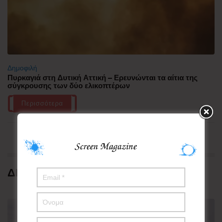
Δημοφιλή
Πυρκαγιά στη Δυτική Αττική – Ερευνώνται τα αίτια της
σύγκρουσης των δύο ελικοπτέρων
Περισσότερα
ΔΗΜΟΦΙΛΗ