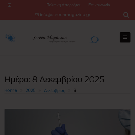
Skip
Πολιτική Απορρήτου
Επικοινωνία
to
info@screenmagazine.gr
content
Ημέρα:
8 Δεκεμβρίου 2025
Home
2025
Δεκέμβριος
8