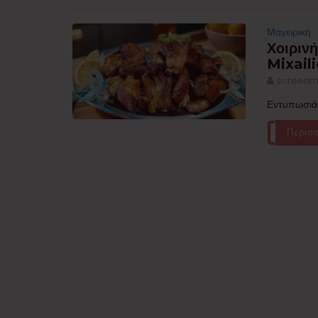
Μαγειρική
Χοιρινή
Mixaili
screenm
Εντυπωσιάσ
Περισ