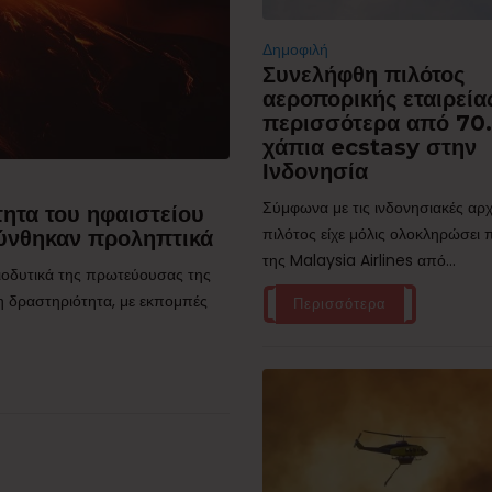
Δημοφιλή
Συνελήφθη πιλότος
αεροπορικής εταιρεία
περισσότερα από 70
χάπια ecstasy στην
Ινδονησία
Σύμφωνα με τις ινδονησιακές αρχ
ητα του ηφαιστείου
πιλότος είχε μόλις ολοκληρώσει
ύνθηκαν προληπτικά
της Malaysia Airlines από...
τιοδυτικά της πρωτεύουσας της
η δραστηριότητα, με εκπομπές
Περισσότερα