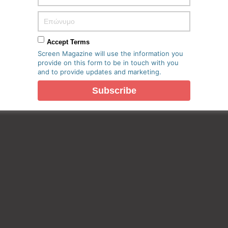
Accept Terms
Screen Magazine will use the information you
provide on this form to be in touch with you
and to provide updates and marketing.