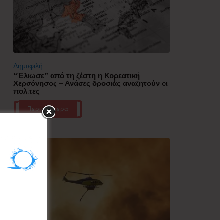
Δημοφιλή
“Έλιωσε” από τη ζέστη η Κορεατική
Χερσόνησος – Ανάσες δροσιάς αναζητούν οι
πολίτες
Περισσότερα