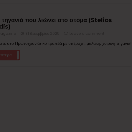
 τηγανιά που λιώνει στο στόμα (Stelios
dis)
agazine
31 Δεκεμβρίου 2025
Leave a comment
τε στο Πρωτοχρονιάτικο τραπέζι με υπέροχη, μαλακή, χοιρινή τηγανιά!
σότερα