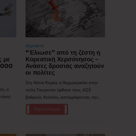
Δημοφιλή
“Έλιωσε” από τη ζέστη η
ς με
Κορεατική Χερσόνησος –
.000
Ανάσες δροσιάς αναζητούν
οι πολίτες
Στη Νότια Κορέα, η θερμοκρασία στην
ές, ο
πόλη Γιανγκσάν έφθασε τους 42,5
 πτήση
βαθμούς Κελσίου, καταγράφοντας την...
Περισσότερα