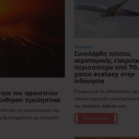
Δημοφιλή
Συνελήφθη πιλότος
αεροπορικής εταιρεία
περισσότερα από 70
χάπια ecstasy στην
Ινδονησία
Σύμφωνα με τις ινδονησιακές αρχ
ητα του ηφαιστείου
πιλότος είχε μόλις ολοκληρώσει
ύνθηκαν προληπτικά
της Malaysia Airlines από...
τιοδυτικά της πρωτεύουσας της
η δραστηριότητα, με εκπομπές
Περισσότερα