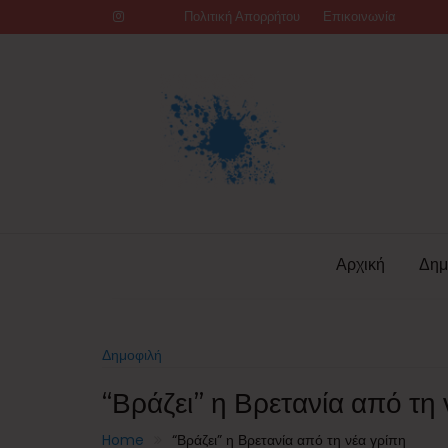
Skip
Πολιτική Απορρήτου
Επικοινωνία
to
content
Αρχική
Δημ
Δημοφιλή
“Βράζει” η Βρετανία από τη 
Home
“Βράζει” η Βρετανία από τη νέα γρίπη