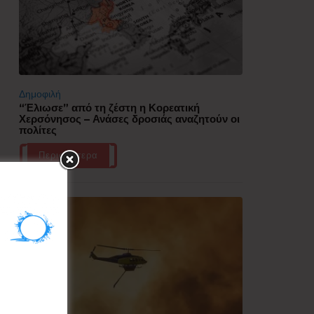
Δημοφιλή
“Έλιωσε” από τη ζέστη η Κορεατική
Χερσόνησος – Ανάσες δροσιάς αναζητούν οι
πολίτες
Περισσότερα