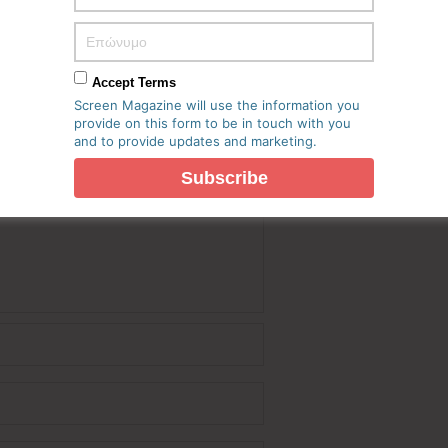
Accept Terms
Screen Magazine will use the information you
provide on this form to be in touch with you
and to provide updates and marketing.