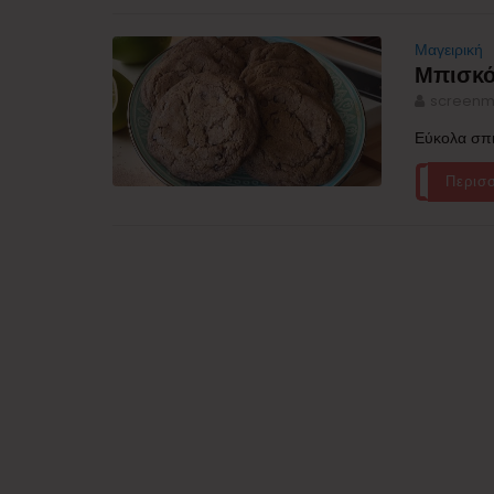
Μαγειρική
Μπισκότ
screenm
Εύκολα σπι
Περισ