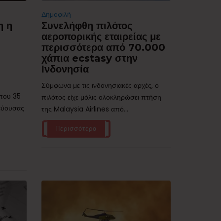
Δημοφιλή
η η
Συνελήφθη πιλότος
αεροπορικής εταιρείας με
περισσότερα από 70.000
χάπια ecstasy στην
Ινδονησία
Σύμφωνα με τις ινδονησιακές αρχές, ο
ίπου 35
πιλότος είχε μόλις ολοκληρώσει πτήση
τεύουσας
της Malaysia Airlines από...
Περισσότερα