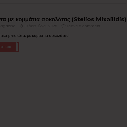
α με κομμάτια σοκολάτας (Stelios Mixailidis)
agazine
10 Δεκεμβρίου 2025
Leave a comment
τικά μπισκότα, με κομμάτια σοκολάτας!
σότερα