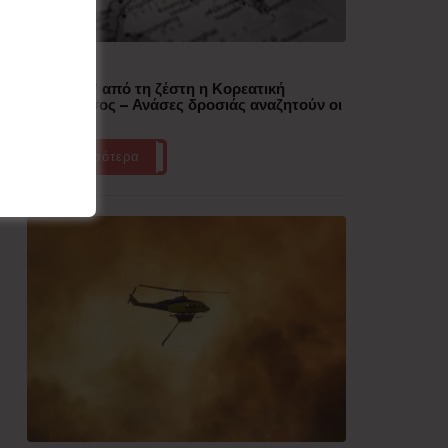
Δημοφιλή
“Έλιωσε” από τη ζέστη η Κορεατική
Χερσόνησος – Ανάσες δροσιάς αναζητούν οι
πολίτες
Περισσότερα