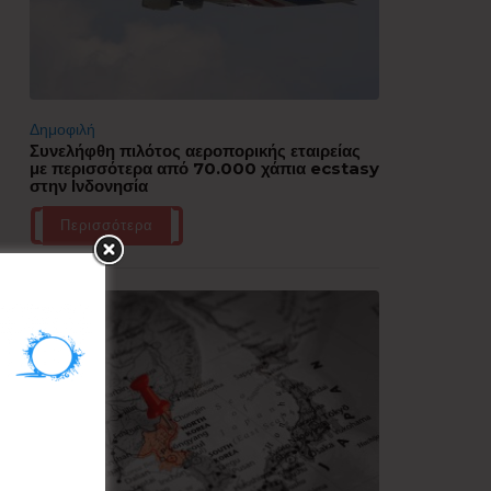
Δημοφιλή
Συνελήφθη πιλότος αεροπορικής εταιρείας
με περισσότερα από 70.000 χάπια ecstasy
στην Ινδονησία
Περισσότερα