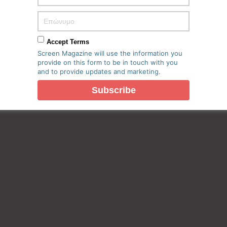
Accept Terms
Screen Magazine will use the information you
provide on this form to be in touch with you
and to provide updates and marketing.