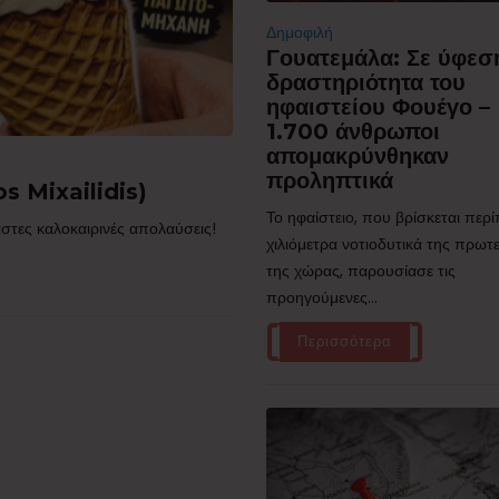
Δημοφιλή
Γουατεμάλα: Σε ύφεσ
δραστηριότητα του
ηφαιστείου Φουέγο –
1.700 άνθρωποι
απομακρύνθηκαν
προληπτικά
s Mixailidis)
Το ηφαίστειο, που βρίσκεται περ
στες καλοκαιρινές απολαύσεις!
χιλιόμετρα νοτιοδυτικά της πρω
της χώρας, παρουσίασε τις
προηγούμενες...
Περισσότερα