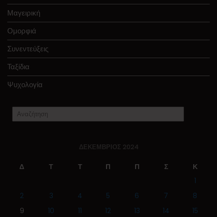
Μαγειρική
Ομορφιά
Συνεντεύξεις
Ταξίδια
Ψυχολογία
ΔΕΚΈΜΒΡΙΟΣ 2024
Δ
Τ
Τ
Π
Π
Σ
Κ
1
2
3
4
5
6
7
8
9
10
11
12
13
14
15