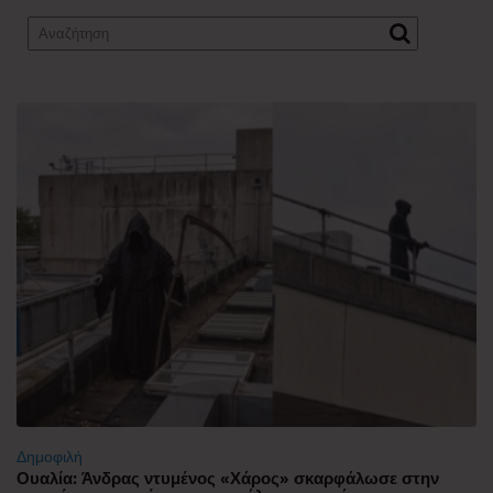
Δημοφιλή
Ουαλία: Άνδρας ντυμένος «Χάρος» σκαρφάλωσε στην