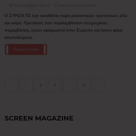
19 Δεκεμβρίου 2024
Leave a comment
Ο ΣΥΡΙΖΑ ΠΣ έχει καταθέσει σειρά ρεαλιστικών προτάσεων, εδώ
και καιρό. Προτάσεις που περιλαμβάνουν στοχευμένες
παρεμβάσεις, έχουν εφαρμοστεί στην Ευρώπη και έχουν φέρει
αποτελέσματα.
Περισσότερα
Σελιδοποίηση
άρθρων
Page
Page
Page
Page
«
1
2
3
…
5
»
SCREEN MAGAZINE