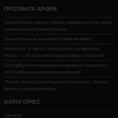
ΠΡΌΣΦΑΤΑ ΆΡΘΡΑ
Ουαλία: Άνδρας ντυμένος «Χάρος» σκαρφάλωσε στην οροφή
νοσοκομείου και προκάλεσε πανικό
Παγωτό βανίλια με espresso (Stelios Mixailidis)
Γουατεμάλα: Σε ύφεση η δραστηριότητα του ηφαιστείου
Φουέγο – 1.700 άνθρωποι απομακρύνθηκαν προληπτικά
Συνελήφθη πιλότος αεροπορικής εταιρείας με περισσότερα
από 70.000 χάπια ecstasy στην Ινδονησία
“Έλιωσε” από τη ζέστη η Κορεατική Χερσόνησος – Ανάσες
δροσιάς αναζητούν οι πολίτες
KΑΤΗΓΟΡΊΕΣ
Δημοφιλή