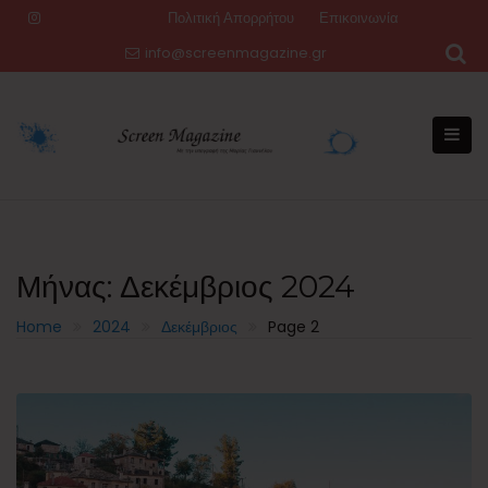
Skip
Πολιτική Απορρήτου
Επικοινωνία
to
info@screenmagazine.gr
content
Μήνας:
Δεκέμβριος 2024
Home
2024
Δεκέμβριος
Page 2