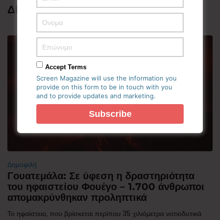
ΔΗΜΟΦΙΛΗ
Accept Terms
Screen Magazine will use the information you
provide on this form to be in touch with you
and to provide updates and marketing.
Δημοφιλή
Γουατεμάλα: Σε ύφεση η δραστηριότητα
του ηφαιστείου Φουέγο – 1.700 άνθρωποι
απομακρύνθηκαν προληπτικά
Το ηφαίστειο, που βρίσκεται περίπου 35 χιλιόμετρα νοτιοδυτικά