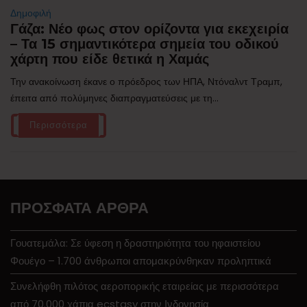
Δημοφιλή
Γάζα: Νέο φως στον ορίζοντα για εκεχειρία
– Τα 15 σημαντικότερα σημεία του οδικού
χάρτη που είδε θετικά η Χαμάς
Την ανακοίνωση έκανε ο πρόεδρος των ΗΠΑ, Ντόναλντ Τραμπ,
έπειτα από πολύμηνες διαπραγματεύσεις με τη...
Περισσότερα
ΠΡΌΣΦΑΤΑ ΆΡΘΡΑ
Γουατεμάλα: Σε ύφεση η δραστηριότητα του ηφαιστείου
Φουέγο – 1.700 άνθρωποι απομακρύνθηκαν προληπτικά
Συνελήφθη πιλότος αεροπορικής εταιρείας με περισσότερα
από 70.000 χάπια ecstasy στην Ινδονησία