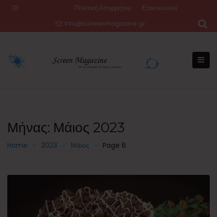
Skip
Πολιτική Απορρήτου
Επικοινωνία
to
info@screenmagazine.gr
content
Μήνας:
Μάιος 2023
Home
2023
Μάιος
Page 6