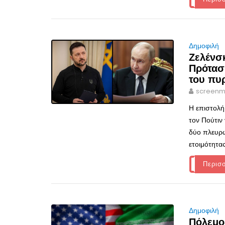
Δημοφιλή
Ζελένσκ
Πρότασ
του πυ
screenm
Η επιστολή
τον Πούτιν
δύο πλευρώ
ετοιμότητας
Περισ
Δημοφιλή
Πόλεμος