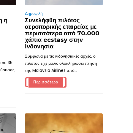
Δημοφιλή
η η
Συνελήφθη πιλότος
αεροπορικής εταιρείας με
περισσότερα από 70.000
χάπια ecstasy στην
Ινδονησία
Σύμφωνα με τις ινδονησιακές αρχές, ο
ίπου 35
πιλότος είχε μόλις ολοκληρώσει πτήση
τεύουσας
της Malaysia Airlines από...
Περισσότερα