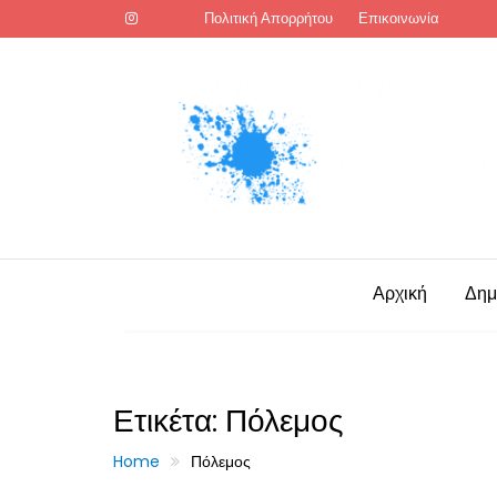
Skip
Πολιτική Απορρήτου
Επικοινωνία
to
content
Αρχική
Δημ
Ετικέτα:
Πόλεμος
Home
Πόλεμος