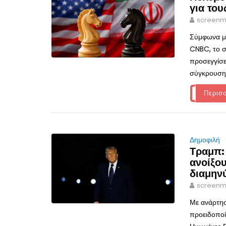
για το
screenm
Σύμφωνα με
CNBC, το σ
προσεγγίσε
σύγκρουση
Περισ
Δημοφιλή
Τραμπ:
ανοίξο
διαμην
screenm
Με ανάρτησ
προειδοποίη