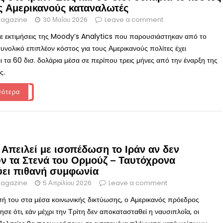
υς Αμερικανούς καταναλωτές
agazine
30 Μαΐου 2026
Leave a comment
 εκτιμήσεις της Moody’s Analytics που παρουσιάστηκαν από το
υνολικό επιπλέον κόστος για τους Αμερικανούς πολίτες έχει
ι τα 60 δισ. δολάρια μέσα σε περίπου τρεις μήνες από την έναρξη της
ς.
σότερα
 Απειλεί με ισοπέδωση το Ιράν αν δεν
υν τα Στενά του Ορμούζ – Ταυτόχρονα
ύει πιθανή συμφωνία
agazine
5 Απριλίου 2026
Leave a comment
ή του στα μέσα κοινωνικής δικτύωσης, ο Αμερικανός πρόεδρος
σε ότι, εάν μέχρι την Τρίτη δεν αποκατασταθεί η ναυσιπλοΐα, οι