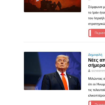
Σύμφωνα με
το Ιράν ήτα
του Ισραήλ 
στρατηγικώ
Περισ
Δημοφιλή
Νέες απ
σήμερα
screenm
Μιλώντας σ
ότι οι Ηνω
τις τελευτα
ελικοπτέρο
Περισ