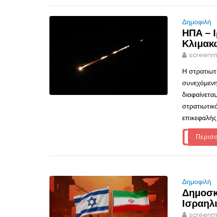
Δημοφιλή
ΗΠΑ – 
Κλιμακ
screenm
Η στρατιωτ
συνεχόμενη
διαφαίνετα
στρατιωτικ
επικεφαλής
Περισ
Δημοφιλή
Δημοσκ
Ισραηλι
screenm