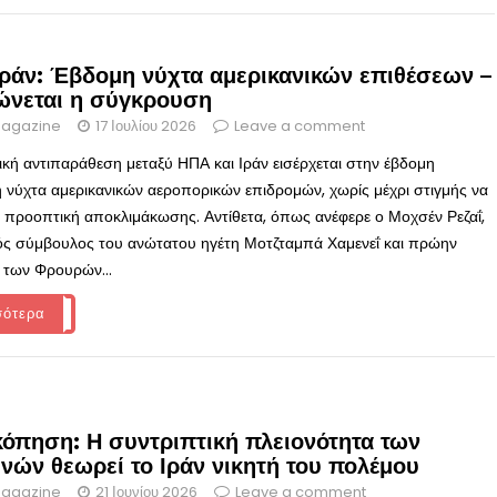
Ιράν: Έβδομη νύχτα αμερικανικών επιθέσεων –
ώνεται η σύγκρουση
agazine
17 Ιουλίου 2026
Leave a comment
ική αντιπαράθεση μεταξύ ΗΠΑ και Ιράν εισέρχεται στην έβδομη
 νύχτα αμερικανικών αεροπορικών επιδρομών, χωρίς μέχρι στιγμής να
ι, προοπτική αποκλιμάκωσης. Αντίθετα, όπως ανέφερε ο Μοχσέν Ρεζαΐ,
ός σύμβουλος του ανώτατου ηγέτη Μοτζταμπά Χαμενεΐ και πρώην
 των Φρουρών...
σότερα
όπηση: Η συντριπτική πλειονότητα των
νών θεωρεί το Ιράν νικητή του πολέμου
agazine
21 Ιουνίου 2026
Leave a comment