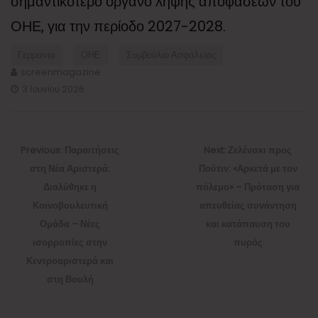
σημαντικότερο όργανο λήψης αποφάσεων του
ΟΗΕ, για την περίοδο 2027-2028.
Γερμανία
ΟΗΕ
Συμβούλιο Ασφαλείας
screenmagazine
3 Ιουνίου 2026
Πλοήγηση
άρθρων
Previous
Next
Previous:
Παραιτήσεις
Next:
Ζελένσκι προς
post:
post:
στη Νέα Αριστερά:
Πούτιν: «Αρκετά με τον
Διαλύθηκε η
πόλεμο» – Πρόταση για
Κοινοβουλευτική
απευθείας συνάντηση
Ομάδα – Νέες
και κατάπαυση του
ισορροπίες στην
πυρός
Κεντροαριστερά και
στη Βουλή