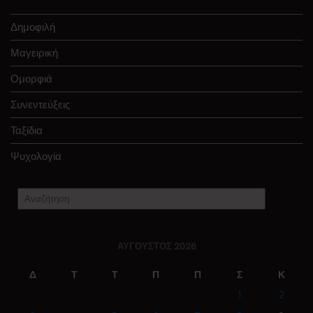
Δημοφιλή
Μαγειρική
Ομορφιά
Συνεντεύξεις
Ταξίδια
Ψυχολογία
ΑΎΓΟΥΣΤΟΣ 2026
Δ
Τ
Τ
Π
Π
Σ
Κ
1
2