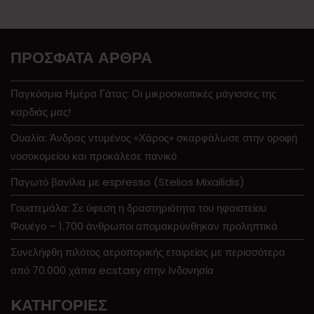
ΠΡΌΣΦΑΤΑ ΆΡΘΡΑ
Παγκόσμια Ημέρα Γάτας: Οι μικροσκοπικές μάγισσες της
καρδιάς μας!
Ουαλία: Άνδρας ντυμένος «Χάρος» σκαρφάλωσε στην οροφή
νοσοκομείου και προκάλεσε πανικό
Παγωτό βανίλια με espresso (Stelios Mixailidis)
Γουατεμάλα: Σε ύφεση η δραστηριότητα του ηφαιστείου
Φουέγο – 1.700 άνθρωποι απομακρύνθηκαν προληπτικά
Συνελήφθη πιλότος αεροπορικής εταιρείας με περισσότερα
από 70.000 χάπια ecstasy στην Ινδονησία
KΑΤΗΓΟΡΊΕΣ