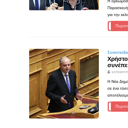
Η ορκωμοσί
Παρασκευή 
για την εκ
Περισ
Συνεντεύξε
Χρήστο
συνέπει
screenm
Η Νέα Δημο
σε ένα τόσο
αποτέλεσμα
Περισ