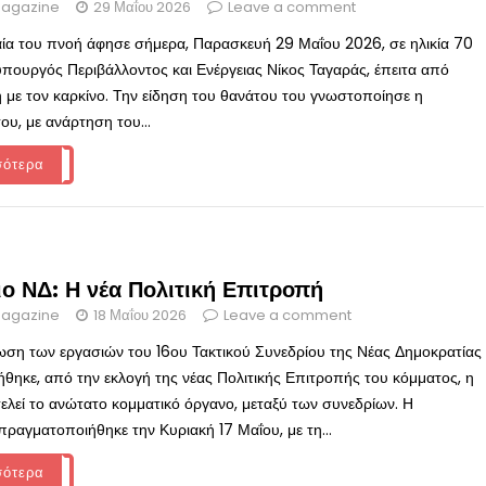
agazine
29 Μαΐου 2026
Leave a comment
αία του πνοή άφησε σήμερα, Παρασκευή 29 Μαΐου 2026, σε ηλικία 70
υπουργός Περιβάλλοντος και Ενέργειας Νίκος Ταγαράς, έπειτα από
 με τον καρκίνο. Την είδηση του θανάτου του γνωστοποίησε η
του, με ανάρτηση του...
σότερα
ιο ΝΔ: Η νέα Πολιτική Επιτροπή
agazine
18 Μαΐου 2026
Leave a comment
ση των εργασιών του 16ου Τακτικού Συνεδρίου της Νέας Δημοκρατίας
θηκε, από την εκλογή της νέας Πολιτικής Επιτροπής του κόμματος, η
ελεί το ανώτατο κομματικό όργανο, μεταξύ των συνεδρίων. Η
πραγματοποιήθηκε την Κυριακή 17 Μαΐου, με τη...
σότερα