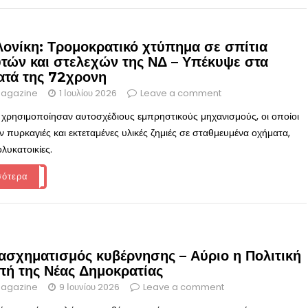
ονίκη: Τρομοκρατικό χτύπημα σε σπίτια
υτών και στελεχών της ΝΔ – Υπέκυψε στα
ατά της 72χρονη
agazine
1 Ιουλίου 2026
Leave a comment
 χρησιμοποίησαν αυτοσχέδιους εμπρηστικούς μηχανισμούς, οι οποίοι
 πυρκαγιές και εκτεταμένες υλικές ζημιές σε σταθμευμένα οχήματα,
λυκατοικίες.
σότερα
νασχηματισμός κυβέρνησης – Αύριο η Πολιτική
πή της Νέας Δημοκρατίας
agazine
9 Ιουνίου 2026
Leave a comment