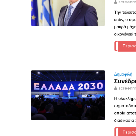
screenm
Την τελευτ
ετών, ο υφ
μακρά μάχη
οικογένειά 
Περισ
Δημοφιλή
Συνέδρ
screenm
Η ολοκλήρω
σηματοδοτή
οποία αποτ
διαδικασία 
Περισ