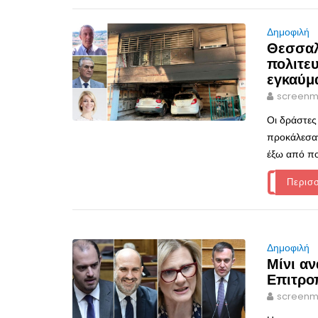
Δημοφιλή
Θεσσαλ
πολιτε
εγκαύμ
screenm
Οι δράστες
προκάλεσαν
έξω από πο
Περισ
Δημοφιλή
Μίνι α
Επιτρο
screenm