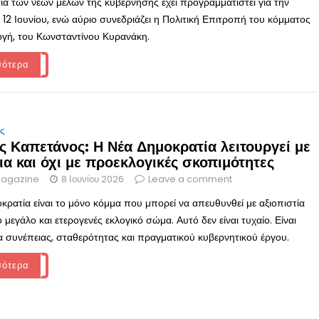
α των νέων μελών της κυβέρνησης έχει προγραμματιστεί για την
12 Ιουνίου, ενώ αύριο συνεδριάζει η Πολιτική Επιτροπή του κόμματος
λογή, του Κωνσταντίνου Κυρανάκη.
σότερα
ις
ς Καπετάνος: Η Νέα Δημοκρατία λειτουργεί με
α και όχι με προεκλογικές σκοπιμότητες
agazine
8 Ιουνίου 2026
Leave a comment
κρατία είναι το μόνο κόμμα που μπορεί να απευθυνθεί με αξιοπιστία
 μεγάλο και ετερογενές εκλογικό σώμα. Αυτό δεν είναι τυχαίο. Είναι
 συνέπειας, σταθερότητας και πραγματικού κυβερνητικού έργου.
σότερα