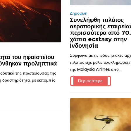
Δημοφιλή
Συνελήφθη πιλότος
αεροπορικής εταιρεία
περισσότερα από 70
χάπια ecstasy στην
Ινδονησία
Σύμφωνα με τις ινδονησιακές αρχ
ητα του ηφαιστείου
πιλότος είχε μόλις ολοκληρώσει
ύνθηκαν προληπτικά
της Malaysia Airlines από...
τιοδυτικά της πρωτεύουσας της
η δραστηριότητα, με εκπομπές
Περισσότερα