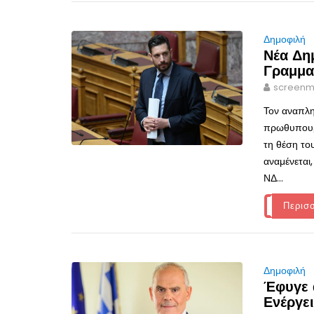
Δημοφιλή
Νέα Δη
Γραμμα
screenm
Τον αναπλη
πρωθυπουργ
τη θέση το
αναμένεται
ΝΔ...
Περισ
Δημοφιλή
Έφυγε 
Ενέργει