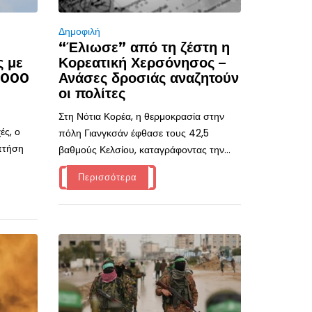
Δημοφιλή
“Έλιωσε” από τη ζέστη η
ς με
Κορεατική Χερσόνησος –
.000
Ανάσες δροσιάς αναζητούν
οι πολίτες
Στη Νότια Κορέα, η θερμοκρασία στην
ές, ο
πόλη Γιανγκσάν έφθασε τους 42,5
 πτήση
βαθμούς Κελσίου, καταγράφοντας την...
Περισσότερα