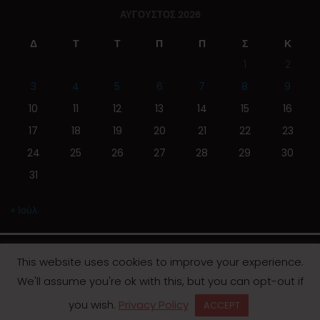
ΑΎΓΟΥΣΤΟΣ 2026
Δ
Τ
Τ
Π
Π
Σ
Κ
1
2
3
4
5
6
7
8
9
10
11
12
13
14
15
16
17
18
19
20
21
22
23
24
25
26
27
28
29
30
31
« Ιούλ
This website uses cookies to improve your experience.
We'll assume you're ok with this, but you can opt-out if
© 2019 | Screen Magazine - Ηλεκτρονική εφημερίδα
you wish.
Privacy Policy
ACCEPT
Desinged by
Contia