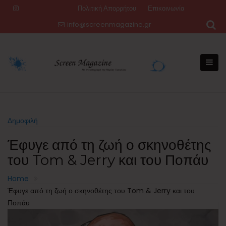
Skip
Πολιτική Απορρήτου
Επικοινωνία
to
info@screenmagazine.gr
content
Δημοφιλή
Έφυγε από τη ζωή ο σκηνοθέτης
του Tom & Jerry και του Ποπάυ
Home
Έφυγε από τη ζωή ο σκηνοθέτης του Tom & Jerry και του
Ποπάυ