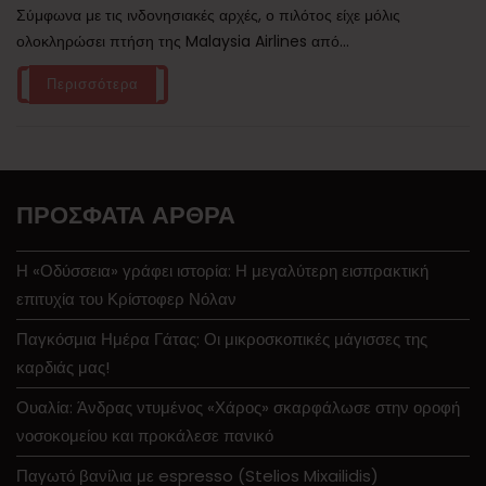
Σύμφωνα με τις ινδονησιακές αρχές, ο πιλότος είχε μόλις
ολοκληρώσει πτήση της Malaysia Airlines από...
Περισσότερα
ΠΡΌΣΦΑΤΑ ΆΡΘΡΑ
Η «Οδύσσεια» γράφει ιστορία: Η μεγαλύτερη εισπρακτική
επιτυχία του Κρίστοφερ Νόλαν
Παγκόσμια Ημέρα Γάτας: Οι μικροσκοπικές μάγισσες της
καρδιάς μας!
Ουαλία: Άνδρας ντυμένος «Χάρος» σκαρφάλωσε στην οροφή
νοσοκομείου και προκάλεσε πανικό
Παγωτό βανίλια με espresso (Stelios Mixailidis)