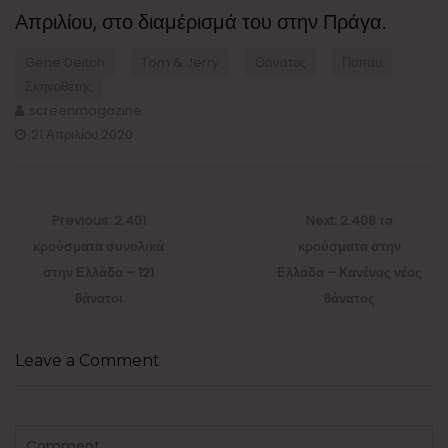
Απριλίου, στο διαμέρισμά του στην Πράγα.
Gene Deitch
Tom & Jerry
Θάνατος
Ποπάυ
Σκηνοθέτης
screenmagazine
21 Απριλίου 2020
Πλοήγηση
άρθρων
Previous
Next
Previous:
2.401
Next:
2.408 τα
post:
post:
κρούσματα συνολικά
κρούσματα στην
στην Ελλάδα – 121
Ελλάδα – Κανένας νέος
θάνατοι
θάνατος
Leave a Comment