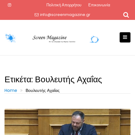
Skip
Πολιτική Απορρήτου
Επικοινωνία
to
info@screenmagazine.gr
content
Ετικέτα:
Βουλευτής Αχαΐας
Home
Βουλευτής Αχαΐας