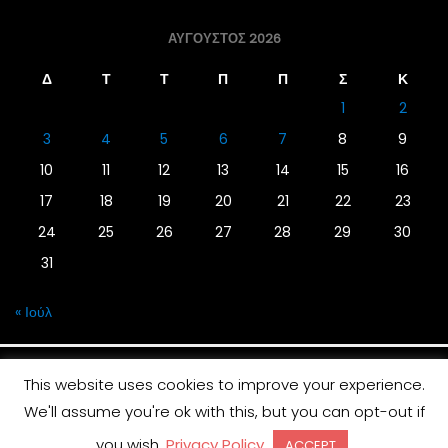
ΑΎΓΟΥΣΤΟΣ 2026
Δ
Τ
Τ
Π
Π
Σ
Κ
1
2
3
4
5
6
7
8
9
10
11
12
13
14
15
16
17
18
19
20
21
22
23
24
25
26
27
28
29
30
31
« Ιούλ
This website uses cookies to improve your experience.
We'll assume you're ok with this, but you can opt-out if
© 2019 | Screen Magazine - Ηλεκτρονική εφημερίδα
you wish.
Privacy Policy
ACCEPT