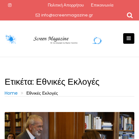
Skip
Πολιτική Απορρήτου
Επικοινωνία
to
info@screenmagazine.gr
content
Ετικέτα:
Εθνικές Εκλογές
Home
Εθνικές Εκλογές