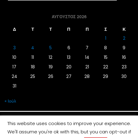
ΑΎΓΟΥΣΤΟΣ 2026
Δ
Τ
Τ
Π
Π
Σ
Κ
1
2
3
4
5
6
7
8
9
10
11
12
13
14
15
16
17
18
19
20
21
22
23
24
25
26
27
28
29
30
31
« Ιούλ
This website uses cookies to improve your experience.
We'll assume you're ok with this, but you can opt-out if
© 2019 | Screen Magazine - Ηλεκτρονική εφημερίδα