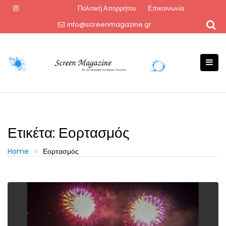
Skip
Πολιτική Απορρήτου
Επικοινωνία
to
info@screenmagazine.gr
content
Ετικέτα:
Εορτασμός
Home
Εορτασμός