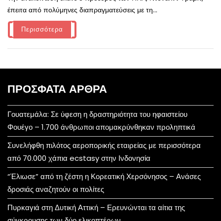
έπειτα από πολύμηνες διαπραγματεύσεις με τη...
Περισσότερα
ΠΡΌΣΦΑΤΑ ΆΡΘΡΑ
Γουατεμάλα: Σε ύφεση η δραστηριότητα του ηφαιστείου
Φουέγο – 1.700 άνθρωποι απομακρύνθηκαν προληπτικά
Συνελήφθη πιλότος αεροπορικής εταιρείας με περισσότερα
από 70.000 χάπια ecstasy στην Ινδονησία
“Έλιωσε” από τη ζέστη η Κορεατική Χερσόνησος – Ανάσες
δροσιάς αναζητούν οι πολίτες
Πυρκαγιά στη Δυτική Αττική – Ερευνώνται τα αίτια της
σύγκρουσης των δύο ελικοπτέρων