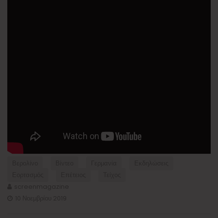
Βερολίνο
Βίντεο
Γερμανία
Εκδηλώσεις
Εορτασμός
Επέτειος
Τείχος
screenmagazine
10 Νοεμβρίου 2019