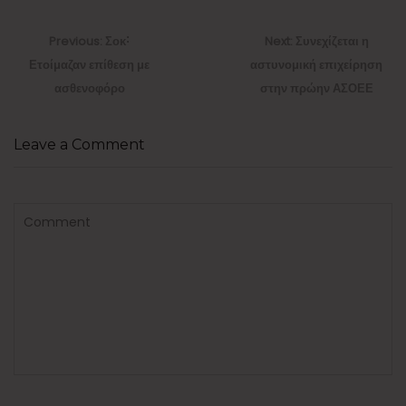
Πλοήγηση
άρθρων
Previous
Next
Previous:
Σοκ˸
Next:
Συνεχίζεται η
post:
post:
Ετοίμαζαν επίθεση με
αστυνομική επιχείρηση
ασθενοφόρο
στην πρώην ΑΣΟΕΕ
Leave a Comment