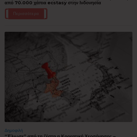
από 70.000 χάπια ecstasy στην Ινδονησία
Περισσότερα
Δημοφιλή
“Έλιωσε” από τη ζέστη η Κορεατική Χερσόνησος –