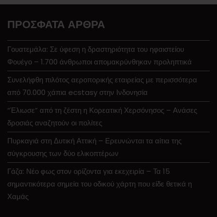
ΠΡΌΣΦΑΤΑ ΆΡΘΡΑ
Γουατεμάλα: Σε ύφεση η δραστηριότητα του ηφαιστείου
Φουέγο – 1.700 άνθρωποι απομακρύνθηκαν προληπτικά
Συνελήφθη πιλότος αεροπορικής εταιρείας με περισσότερα
από 70.000 χάπια ecstasy στην Ινδονησία
“Έλιωσε” από τη ζέστη η Κορεατική Χερσόνησος – Ανάσες
δροσιάς αναζητούν οι πολίτες
Πυρκαγιά στη Δυτική Αττική – Ερευνώνται τα αίτια της
σύγκρουσης των δύο ελικοπτέρων
Γάζα: Νέο φως στον ορίζοντα για εκεχειρία – Τα 15
σημαντικότερα σημεία του οδικού χάρτη που είδε θετικά η
Χαμάς