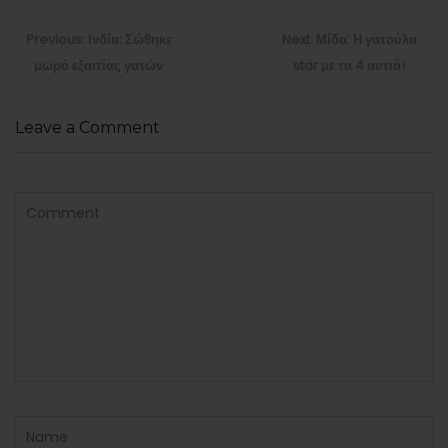
Πλοήγηση
άρθρων
Previous
Next
Previous:
Ινδία: Σώθηκε
Next:
Μίδα: Η γατούλα
post:
post:
μωρό εξαιτίας γατών
star με τα 4 αυτιά!
Leave a Comment