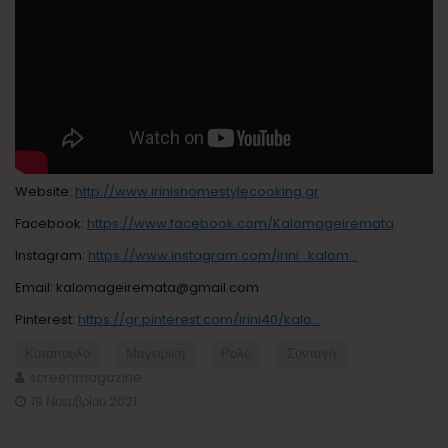
Website:
http://www.irinishomestylecooking.gr
Facebook:
https://www.facebook.com/Kalomageiremata
Instagram:
https://www.instagram.com/irini_kalom…
Email: kalomageiremata@gmail.com
Pinterest:
https://gr.pinterest.com/irini40/kalo…
Κοτόπουλο
Μαγειρική
Ρολό
Συνταγή
screenmagazine
19 Νοεμβρίου 2021