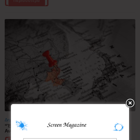
Περισσότερα
Δημοφιλή
“Έλιωσε” από τη ζέστη η Κορεατική Χερσόνησος –
Ανάσες δροσιάς αναζητούν οι πολίτες