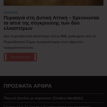
Δημοφιλή
Πυρκαγιά στη Δυτική Αττική – Ερευνώνται
τα αίτια της σύγκρουσης των δύο
ελικοπτέρων
Δύο πυροσβεστικά ελικόπτερα τύπου Bell, μισθωμένα από το
Πυροσβεστικό Σώμα, συγκρούστηκαν στον αέρα ενώ
πραγματοποιούσαν...
Περισσότερα
ΠΡΌΣΦΑΤΑ ΆΡΘΡΑ
Παγωτό βανίλια με espresso (Stelios Mixailidis)
Γουατεμάλα: Σε ύφεση η δραστηριότητα του ηφαιστείου