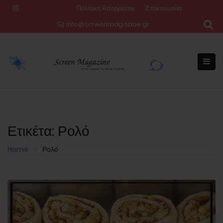
Skip
Πολιτική Απορρήτου
Επικοινωνία
to
info@screenmagazine.gr
content
Ετικέτα:
Ρολό
Home
Ρολό