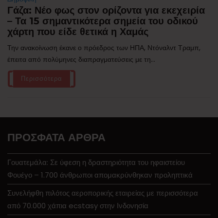
Γάζα: Νέο φως στον ορίζοντα για εκεχειρία
– Τα 15 σημαντικότερα σημεία του οδικού
χάρτη που είδε θετικά η Χαμάς
Την ανακοίνωση έκανε ο πρόεδρος των ΗΠΑ, Ντόναλντ Τραμπ,
έπειτα από πολύμηνες διαπραγματεύσεις με τη...
Περισσότερα
ΠΡΌΣΦΑΤΑ ΆΡΘΡΑ
Γουατεμάλα: Σε ύφεση η δραστηριότητα του ηφαιστείου
Φουέγο – 1.700 άνθρωποι απομακρύνθηκαν προληπτικά
Συνελήφθη πιλότος αεροπορικής εταιρείας με περισσότερα
από 70.000 χάπια ecstasy στην Ινδονησία