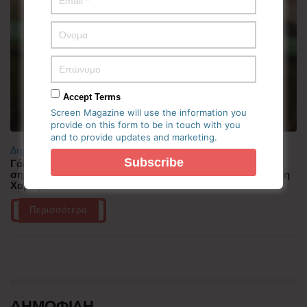
Accept Terms
Screen Magazine will use the information you
provide on this form to be in touch with you
and to provide updates and marketing.
Δημοφιλή
Γάζα: Νέο φως στον ορίζοντα για εκεχειρία – Τα 15
σημαντικότερα σημεία του οδικού χάρτη που είδε θετικά η
Χαμάς
Περισσότερα
ΔΗΜΟΦΙΛΗ