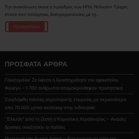
Την ανακοίνωση έκανε ο πρόεδρος των ΗΠΑ, Ντόναλντ Τραμπ,
έπειτα από πολύμηνες διαπραγματεύσεις με τη...
Περισσότερα
ΠΡΌΣΦΑΤΑ ΆΡΘΡΑ
Γουατεμάλα: Σε ύφεση η δραστηριότητα του ηφαιστείου
Φουέγο – 1.700 άνθρωποι απομακρύνθηκαν προληπτικά
Συνελήφθη πιλότος αεροπορικής εταιρείας με περισσότερα
από 70.000 χάπια ecstasy στην Ινδονησία
“Έλιωσε” από τη ζέστη η Κορεατική Χερσόνησος – Ανάσες
δροσιάς αναζητούν οι πολίτες
Πυρκαγιά στη Δυτική Αττική – Ερευνώνται τα αίτια της