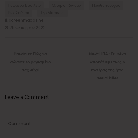
Ηνωμένο Βασίλειο
Μπόρις Τζόνσον
Πρωθυπουργός
Ρίσι Σούνακ
Τζο Μπάιντεν
screenmagazine
25 Οκτωβρίου 2022
Πλοήγηση
άρθρων
Previous
Next
Previous:
Πώς να
Next:
ΗΠΑ : Γυναίκα
post:
post:
σώσετε το ραγισμένο
αποκάλυψε πως ο
σας νύχι!
πατέρας της ήταν
serial killer
Leave a Comment