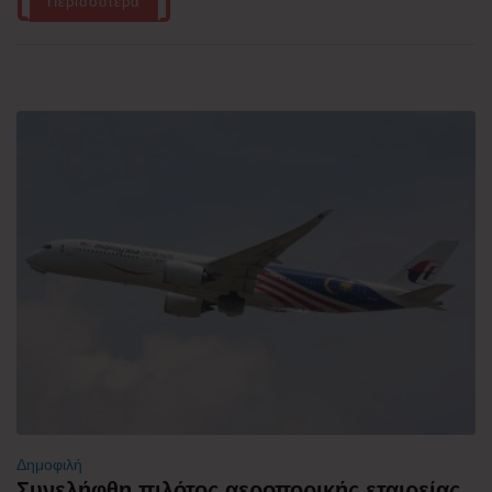
Περισσότερα
Δημοφιλή
Συνελήφθη πιλότος αεροπορικής εταιρείας