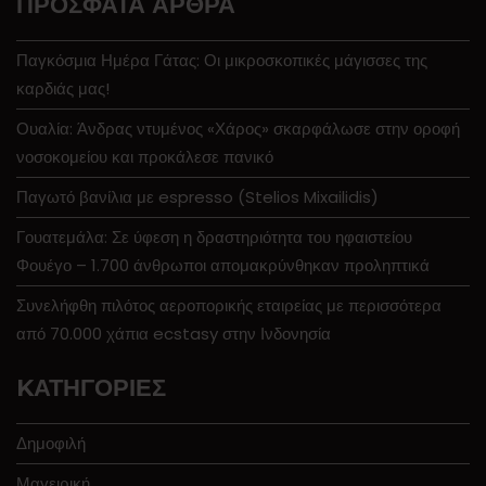
ΠΡΌΣΦΑΤΑ ΆΡΘΡΑ
Παγκόσμια Ημέρα Γάτας: Οι μικροσκοπικές μάγισσες της
καρδιάς μας!
Ουαλία: Άνδρας ντυμένος «Χάρος» σκαρφάλωσε στην οροφή
νοσοκομείου και προκάλεσε πανικό
Παγωτό βανίλια με espresso (Stelios Mixailidis)
Γουατεμάλα: Σε ύφεση η δραστηριότητα του ηφαιστείου
Φουέγο – 1.700 άνθρωποι απομακρύνθηκαν προληπτικά
Συνελήφθη πιλότος αεροπορικής εταιρείας με περισσότερα
από 70.000 χάπια ecstasy στην Ινδονησία
KΑΤΗΓΟΡΊΕΣ
Δημοφιλή
Μαγειρική