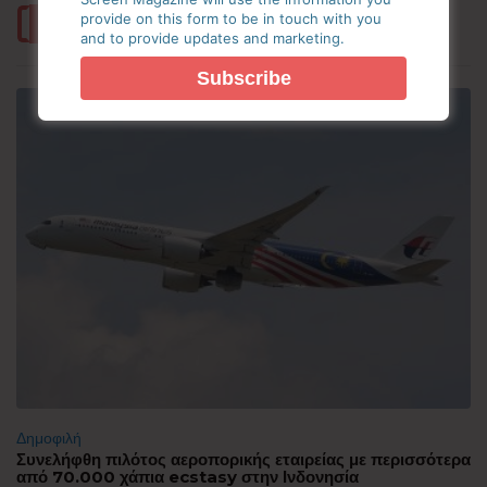
provide on this form to be in touch with you
Περισσότερα
and to provide updates and marketing.
Δημοφιλή
Συνελήφθη πιλότος αεροπορικής εταιρείας με περισσότερα
από 70.000 χάπια ecstasy στην Ινδονησία