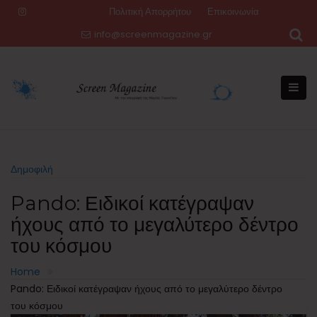
Skip
Πολιτική Απορρήτου
Επικοινωνία
to
info@screenmagazine.gr
content
Δημοφιλή
Pando: Ειδικοί κατέγραψαν
ήχους από το μεγαλύτερο δέντρο
του κόσμου
Home
Pando: Ειδικοί κατέγραψαν ήχους από το μεγαλύτερο δέντρο
του κόσμου