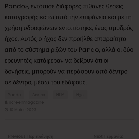
Pando», εντόπισε διάφορες πιθανές θέσεις
καταγραφής κάτω από την επιφάνεια και με τη
χρήση υδροφώνων εντοπίστηκε, ένας αμυδρός
ήχος. Αυτός ο ήχος δεν προήλθε απαραίτητα
από το σύστημα ριζών του Pando, αλλά οι δύο
ερευνητές κατάφεραν να δείξουν ότι οι
δονήσεις, μπορούν να περάσουν από δέντρο
σε δέντρο, μέσω του εδάφους.
Pando
Δέντρο
ΗΠΑ
Ήχοι
screenmagazine
10 Μαΐου 2023
Πλοήγηση
άρθρων
Previous
Next
Previous:
Περιπλάνηση
Next:
Γερμανία: