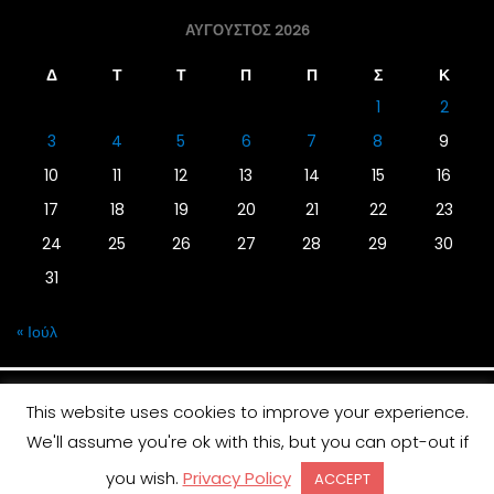
ΑΎΓΟΥΣΤΟΣ 2026
Δ
Τ
Τ
Π
Π
Σ
Κ
1
2
3
4
5
6
7
8
9
10
11
12
13
14
15
16
17
18
19
20
21
22
23
24
25
26
27
28
29
30
31
« Ιούλ
This website uses cookies to improve your experience.
We'll assume you're ok with this, but you can opt-out if
© 2019 | Screen Magazine - Ηλεκτρονική εφημερίδα
you wish.
Privacy Policy
ACCEPT