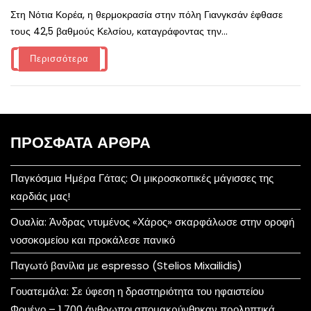
Στη Νότια Κορέα, η θερμοκρασία στην πόλη Γιανγκσάν έφθασε
τους 42,5 βαθμούς Κελσίου, καταγράφοντας την...
Περισσότερα
ΠΡΌΣΦΑΤΑ ΆΡΘΡΑ
Παγκόσμια Ημέρα Γάτας: Οι μικροσκοπικές μάγισσες της
καρδιάς μας!
Ουαλία: Άνδρας ντυμένος «Χάρος» σκαρφάλωσε στην οροφή
νοσοκομείου και προκάλεσε πανικό
Παγωτό βανίλια με espresso (Stelios Mixailidis)
Γουατεμάλα: Σε ύφεση η δραστηριότητα του ηφαιστείου
Φουέγο – 1.700 άνθρωποι απομακρύνθηκαν προληπτικά