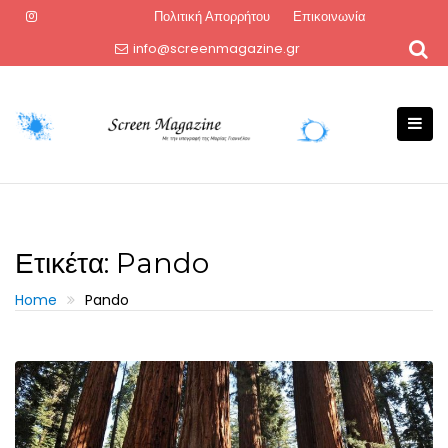
Skip
Πολιτική Απορρήτου
Επικοινωνία
to
info@screenmagazine.gr
content
Ετικέτα:
Pando
Home
Pando