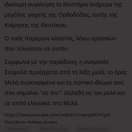
ιδιαίτερη συγκίνηση το Μυστήριο ανήμερα της
μεγάλης γιορτής της Ορθοδοξίας, αυτής της
Κοίμησης της Θεοτόκου.
Ο ναός παρέμενε κλειστός, λόγω εργασιών
που τελούνταν σε αυτόν.
Σύμφωνα με την παράδοση, η ονομασία
Σουμελά προέρχεται από τη λέξη μελά, το όρος
Μελά συγκεκριμένα και το ποντικό ιδίωμα
σού
,
που σημαίνει “
εις του”
. Δηλαδή
εις του μελά
και
σε απλά ελληνικά, στο Μελά.
https://www.youtube.com/watch?v=ayqoKN7HQz0
Πηγή βίντεο Καθαρή Δύναμη
15αυγουστος
Θεία Λειτουργία
Παναγία Σουμελά