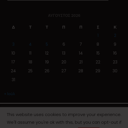
ΑΎΓΟΥΣΤΟΣ 2026
Δ
Τ
Τ
Π
Π
Σ
Κ
1
2
3
4
5
6
7
8
9
10
11
12
13
14
15
16
17
18
19
20
21
22
23
24
25
26
27
28
29
30
31
« Ιούλ
This website uses cookies to improve your experience.
We'll assume you're ok with this, but you can opt-out if
© 2019 | Screen Magazine - Ηλεκτρονική εφημερίδα