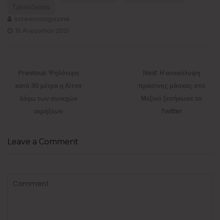
Τραπεζούντα
screenmagazine
15 Αυγούστου 2021
Πλοήγηση
άρθρων
Previous
Next
Previous:
Ψηλότερη
Next:
Η ανακάλυψη
post:
post:
κατά 30 μέτρα η Αίτνα
πράσινης μάσκας στο
λόγω των συνεχών
Μεξικό ξεσήκωσε το
εκρήξεων
Twitter
Leave a Comment