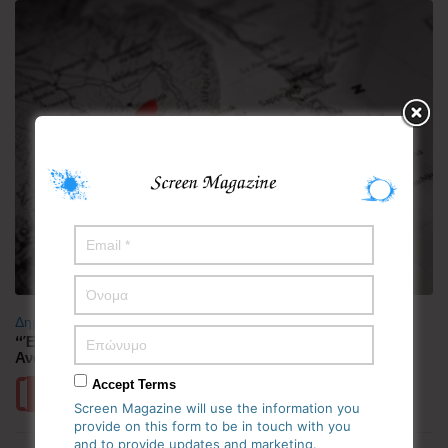
Δημοφιλή
“Έλιωσε” από τη ζέστη η Κορεατική Χερσόνησος –
Ανάσες δροσιάς αναζητούν οι πολίτες
Accept Terms
Περισσότερα
Screen Magazine will use the information you
provide on this form to be in touch with you
and to provide updates and marketing.