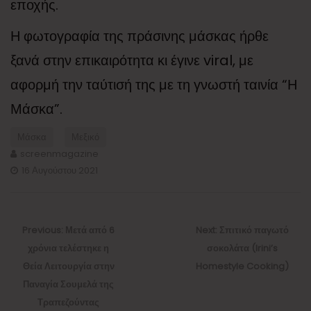
εποχής.
Η φωτογραφία της πράσινης μάσκας ήρθε
ξανά στην επικαιρότητα κι έγινε viral, με
αφορμή την ταύτισή της με τη γνωστή ταινία “Η
Μάσκα”.
Μάσκα
Μεξικό
screenmagazine
16 Αυγούστου 2021
Πλοήγηση
άρθρων
Previous
Next
Previous:
Μετά από 6
Next:
Σπιτικό παγωτό
post:
post:
χρόνια τελέστηκε η
σοκολάτα (Irini’s
Θεία Λειτουργία στην
Homestyle Cooking)
Παναγία Σουμελά της
Τραπεζούντας