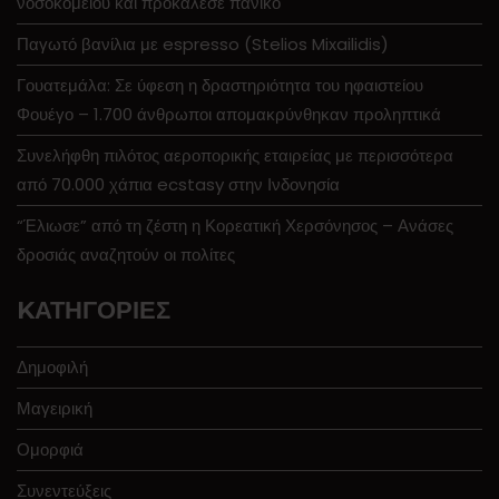
νοσοκομείου και προκάλεσε πανικό
Παγωτό βανίλια με espresso (Stelios Mixailidis)
Γουατεμάλα: Σε ύφεση η δραστηριότητα του ηφαιστείου
Φουέγο – 1.700 άνθρωποι απομακρύνθηκαν προληπτικά
Συνελήφθη πιλότος αεροπορικής εταιρείας με περισσότερα
από 70.000 χάπια ecstasy στην Ινδονησία
“Έλιωσε” από τη ζέστη η Κορεατική Χερσόνησος – Ανάσες
δροσιάς αναζητούν οι πολίτες
KΑΤΗΓΟΡΊΕΣ
Δημοφιλή
Μαγειρική
Ομορφιά
Συνεντεύξεις