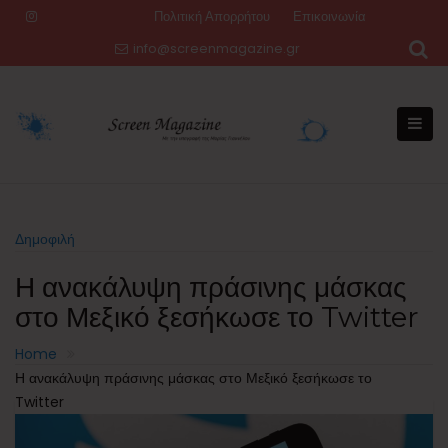
Skip
Πολιτική Απορρήτου
Επικοινωνία
to
info@screenmagazine.gr
content
Δημοφιλή
Η ανακάλυψη πράσινης μάσκας
στο Μεξικό ξεσήκωσε το Twitter
Home
Η ανακάλυψη πράσινης μάσκας στο Μεξικό ξεσήκωσε το
Twitter