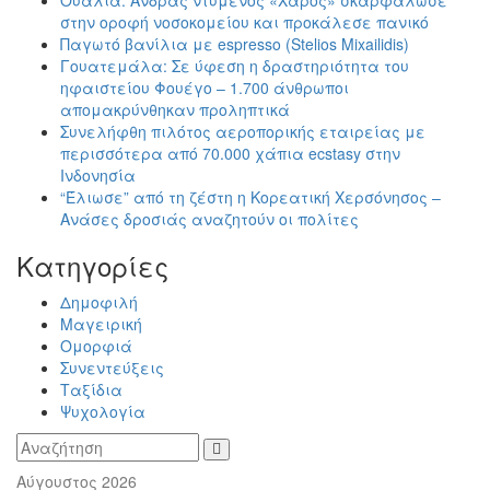
Ουαλία: Άνδρας ντυμένος «Χάρος» σκαρφάλωσε
στην οροφή νοσοκομείου και προκάλεσε πανικό
Παγωτό βανίλια με espresso (Stelios Mixailidis)
Γουατεμάλα: Σε ύφεση η δραστηριότητα του
ηφαιστείου Φουέγο – 1.700 άνθρωποι
απομακρύνθηκαν προληπτικά
Συνελήφθη πιλότος αεροπορικής εταιρείας με
περισσότερα από 70.000 χάπια ecstasy στην
Ινδονησία
“Έλιωσε” από τη ζέστη η Κορεατική Χερσόνησος –
Ανάσες δροσιάς αναζητούν οι πολίτες
Kατηγορίες
Δημοφιλή
Μαγειρική
Ομορφιά
Συνεντεύξεις
Ταξίδια
Ψυχολογία
Αύγουστος 2026