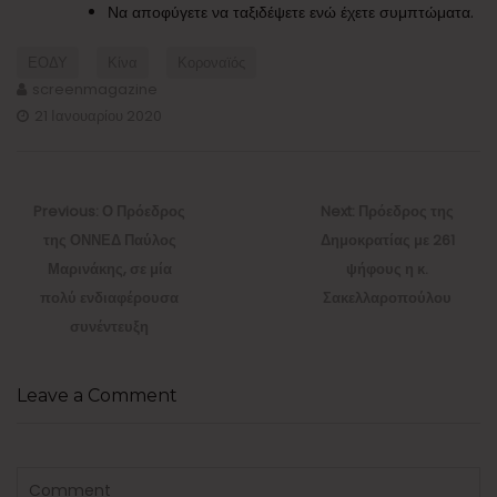
Να αποφύγετε να ταξιδέψετε ενώ έχετε συμπτώματα.
ΕΟΔΥ
Κίνα
Κοροναϊός
screenmagazine
21 Ιανουαρίου 2020
Πλοήγηση
άρθρων
Previous
Next
Previous:
Ο Πρόεδρος
Next:
Πρόεδρος της
post:
post:
της ΟΝΝΕΔ Παύλος
Δημοκρατίας με 261
Μαρινάκης, σε μία
ψήφους η κ.
πολύ ενδιαφέρουσα
Σακελλαροπούλου
συνέντευξη
Leave a Comment