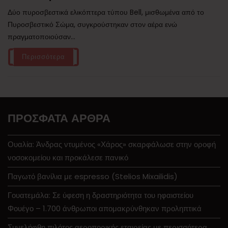
Δύο πυροσβεστικά ελικόπτερα τύπου Bell, μισθωμένα από το
Πυροσβεστικό Σώμα, συγκρούστηκαν στον αέρα ενώ
πραγματοποιούσαν...
Περισσότερα
ΠΡΌΣΦΑΤΑ ΆΡΘΡΑ
Ουαλία: Άνδρας ντυμένος «Χάρος» σκαρφάλωσε στην οροφή
νοσοκομείου και προκάλεσε πανικό
Παγωτό βανίλια με espresso (Stelios Mixailidis)
Γουατεμάλα: Σε ύφεση η δραστηριότητα του ηφαιστείου
Φουέγο – 1.700 άνθρωποι απομακρύνθηκαν προληπτικά
Συνελήφθη πιλότος αεροπορικής εταιρείας με περισσότερα