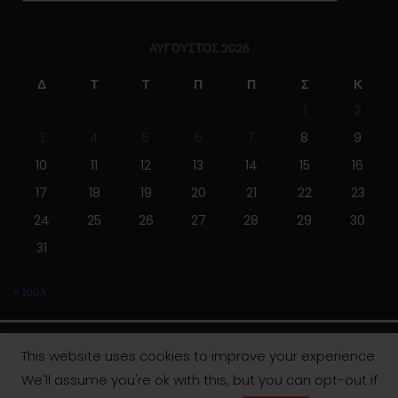
ΑΎΓΟΥΣΤΟΣ 2026
Δ
Τ
Τ
Π
Π
Σ
Κ
1
2
3
4
5
6
7
8
9
10
11
12
13
14
15
16
17
18
19
20
21
22
23
24
25
26
27
28
29
30
31
« Ιούλ
This website uses cookies to improve your experience.
We'll assume you're ok with this, but you can opt-out if
© 2019 | Screen Magazine - Ηλεκτρονική εφημερίδα