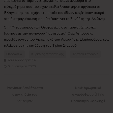
επισκεφθεί το Τάρπον Σπρινγκς και έκανε αναφορά στο
τηλεγράφημα που του είχαν στείλει λίγους μήνες αργότερα οι
Έλληνες της περιοχής, στο οποίο του έδιναν ευχές όσον αφορά
στη διαπραγμάτευση που θα έκανε για τη Συνθήκη της Λωζάνης.
ος
Ο 114
εορτασμός των Θεοφανείων στο Τάρπον Σπρινγκς,
ξεκίνησε με την πανηγυρική αρχιερατική Θεία Λειτουργία,
προεξάρχοντος του Αρχιεπισκόπου Αμερικής κ. Ελπιδοφόρου, ενώ
τελείωσε με την
κατάδυση του Τιμίου Σταυρού.
Θεοφάνεια
Κυριάκος Μητσοτάκης
Τάρπον Σπρινγκς
screenmagazine
6 Ιανουαρίου 2020
Πλοήγηση
άρθρων
Previous
Next
Previous:
Λαοθάλασσα
Next:
Αρωματικό
post:
post:
στην κηδεία του
σκορδόψωμο (Irini’s
Σουλεϊμανί
Homestyle Cooking)