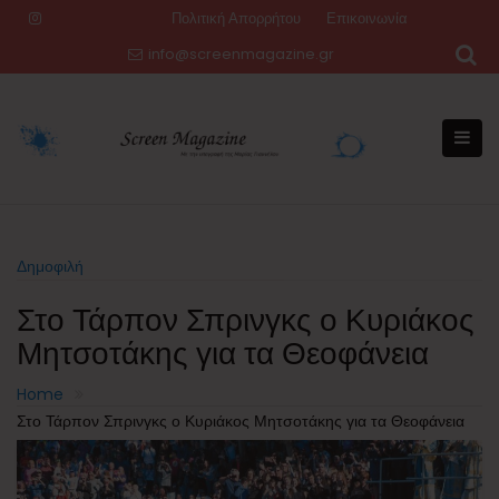
Skip
Πολιτική Απορρήτου
Επικοινωνία
to
info@screenmagazine.gr
content
Δημοφιλή
Στο Τάρπον Σπρινγκς ο Κυριάκος
Μητσοτάκης για τα Θεοφάνεια
Home
Στο Τάρπον Σπρινγκς ο Κυριάκος Μητσοτάκης για τα Θεοφάνεια