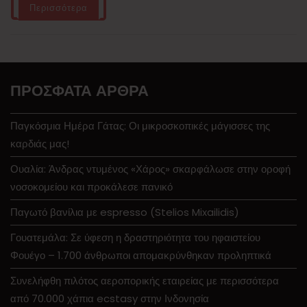
Περισσότερα
ΠΡΌΣΦΑΤΑ ΆΡΘΡΑ
Παγκόσμια Ημέρα Γάτας: Οι μικροσκοπικές μάγισσες της
καρδιάς μας!
Ουαλία: Άνδρας ντυμένος «Χάρος» σκαρφάλωσε στην οροφή
νοσοκομείου και προκάλεσε πανικό
Παγωτό βανίλια με espresso (Stelios Mixailidis)
Γουατεμάλα: Σε ύφεση η δραστηριότητα του ηφαιστείου
Φουέγο – 1.700 άνθρωποι απομακρύνθηκαν προληπτικά
Συνελήφθη πιλότος αεροπορικής εταιρείας με περισσότερα
από 70.000 χάπια ecstasy στην Ινδονησία