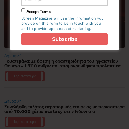
Accept Terms
Screen Magazine will use the information you
provide on this form to be in touch with you
and to provide updates and marketing.
Δημοφιλή
Γουατεμάλα: Σε ύφεση η δραστηριότητα του ηφαιστείου
Φουέγο – 1.700 άνθρωποι απομακρύνθηκαν προληπτικά
Περισσότερα
Δημοφιλή
Συνελήφθη πιλότος αεροπορικής εταιρείας με περισσότερα
από 70.000 χάπια ecstasy στην Ινδονησία
Περισσότερα