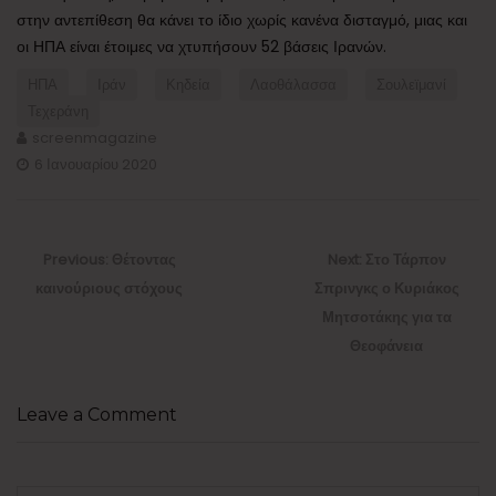
στην αντεπίθεση θα κάνει το ίδιο χωρίς κανένα δισταγμό, μιας και
οι ΗΠΑ είναι έτοιμες να χτυπήσουν 52 βάσεις Ιρανών.
ΗΠΑ
Ιράν
Κηδεία
Λαοθάλασσα
Σουλεϊμανί
Τεχεράνη
screenmagazine
6 Ιανουαρίου 2020
Πλοήγηση
άρθρων
Previous
Next
Previous:
Θέτοντας
Next:
Στο Τάρπον
post:
post:
καινούριους στόχους
Σπρινγκς ο Κυριάκος
Μητσοτάκης για τα
Θεοφάνεια
Leave a Comment