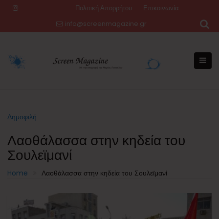
Skip
Πολιτική Απορρήτου
Επικοινωνία
to
info@screenmagazine.gr
content
Δημοφιλή
Λαοθάλασσα στην κηδεία του
Σουλεϊμανί
Home
Λαοθάλασσα στην κηδεία του Σουλεϊμανί