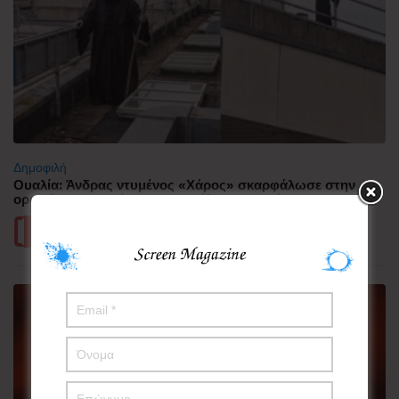
Δημοφιλή
Ουαλία: Άνδρας ντυμένος «Χάρος» σκαρφάλωσε στην
οροφή νοσοκομείου και προκάλεσε πανικό
Περισσότερα