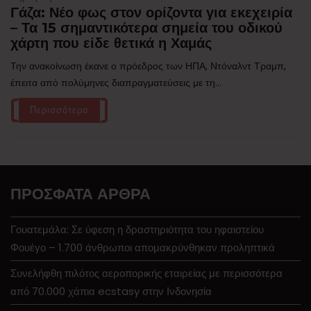
Γάζα: Νέο φως στον ορίζοντα για εκεχειρία
– Τα 15 σημαντικότερα σημεία του οδικού
χάρτη που είδε θετικά η Χαμάς
Την ανακοίνωση έκανε ο πρόεδρος των ΗΠΑ, Ντόναλντ Τραμπ,
έπειτα από πολύμηνες διαπραγματεύσεις με τη...
Περισσότερα
ΠΡΌΣΦΑΤΑ ΆΡΘΡΑ
Γουατεμάλα: Σε ύφεση η δραστηριότητα του ηφαιστείου
Φουέγο – 1.700 άνθρωποι απομακρύνθηκαν προληπτικά
Συνελήφθη πιλότος αεροπορικής εταιρείας με περισσότερα
από 70.000 χάπια ecstasy στην Ινδονησία