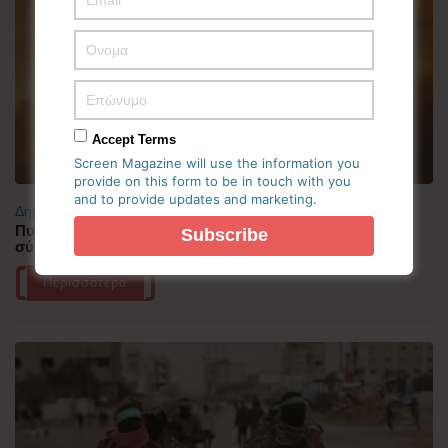
Accept Terms
Screen Magazine will use the information you
provide on this form to be in touch with you
and to provide updates and marketing.
Δημοφιλή
Πυρκαγιά στη Δυτική Αττική – Ερευνώνται τα αίτια της
σύγκρουσης των δύο ελικοπτέρων
Περισσότερα