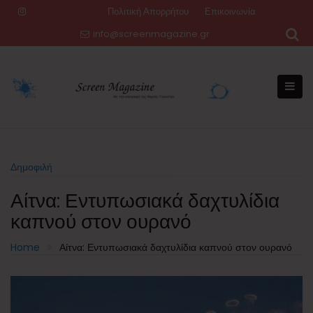
Skip
Πολιτική Απορρήτου
Επικοινωνία
to
info@screenmagazine.gr
content
Δημοφιλή
Αίτνα: Εντυπωσιακά δαχτυλίδια
καπνού στον ουρανό
Home
Αίτνα: Εντυπωσιακά δαχτυλίδια καπνού στον ουρανό