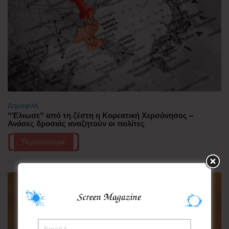
Δημοφιλή
“Έλιωσε” από τη ζέστη η Κορεατική Χερσόνησος –
Ανάσες δροσιάς αναζητούν οι πολίτες
Περισσότερα