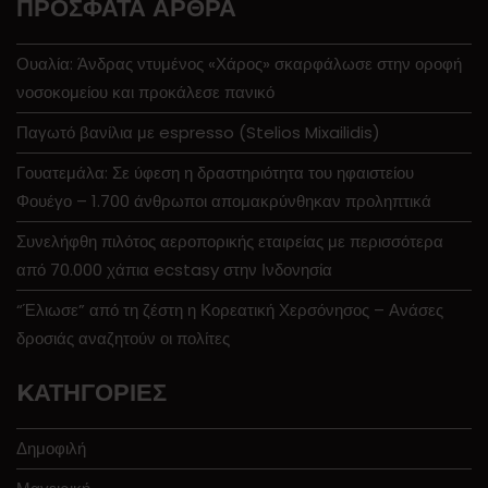
ΠΡΌΣΦΑΤΑ ΆΡΘΡΑ
Ουαλία: Άνδρας ντυμένος «Χάρος» σκαρφάλωσε στην οροφή
νοσοκομείου και προκάλεσε πανικό
Παγωτό βανίλια με espresso (Stelios Mixailidis)
Γουατεμάλα: Σε ύφεση η δραστηριότητα του ηφαιστείου
Φουέγο – 1.700 άνθρωποι απομακρύνθηκαν προληπτικά
Συνελήφθη πιλότος αεροπορικής εταιρείας με περισσότερα
από 70.000 χάπια ecstasy στην Ινδονησία
“Έλιωσε” από τη ζέστη η Κορεατική Χερσόνησος – Ανάσες
δροσιάς αναζητούν οι πολίτες
KΑΤΗΓΟΡΊΕΣ
Δημοφιλή