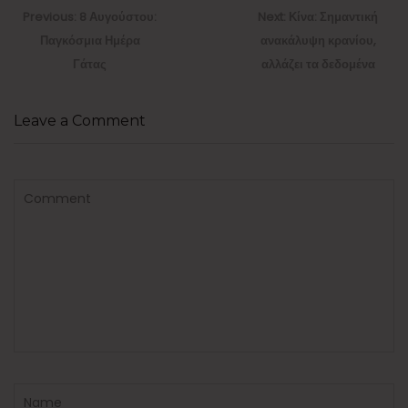
άρθρων
Previous
Next
Previous:
8 Αυγούστου:
Next:
Κίνα: Σημαντική
post:
post:
Παγκόσμια Ημέρα
ανακάλυψη κρανίου,
Γάτας
αλλάζει τα δεδομένα
Leave a Comment