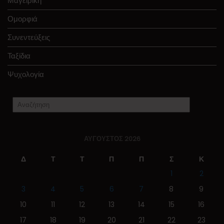
Μαγειρική
Ομορφιά
Συνεντεύξεις
Ταξίδια
Ψυχολογία
ΑΎΓΟΥΣΤΟΣ 2026
Δ
Τ
Τ
Π
Π
Σ
Κ
1
2
3
4
5
6
7
8
9
10
11
12
13
14
15
16
17
18
19
20
21
22
23