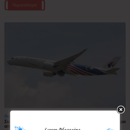
Περισσότερα
Δημοφιλή
Συνελήφθη πιλότος αεροπορικής εταιρείας με περισσότερα
από 70.000 χάπια ecstasy στην Ινδονησία