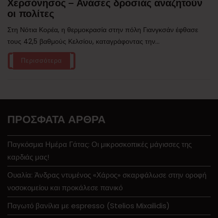
Χερσόνησος – Ανάσες δροσιάς αναζητούν
οι πολίτες
Στη Νότια Κορέα, η θερμοκρασία στην πόλη Γιανγκσάν έφθασε
τους 42,5 βαθμούς Κελσίου, καταγράφοντας την...
Περισσότερα
ΠΡΌΣΦΑΤΑ ΆΡΘΡΑ
Παγκόσμια Ημέρα Γάτας: Οι μικροσκοπικές μάγισσες της
καρδιάς μας!
Ουαλία: Άνδρας ντυμένος «Χάρος» σκαρφάλωσε στην οροφή
νοσοκομείου και προκάλεσε πανικό
Παγωτό βανίλια με espresso (Stelios Mixailidis)