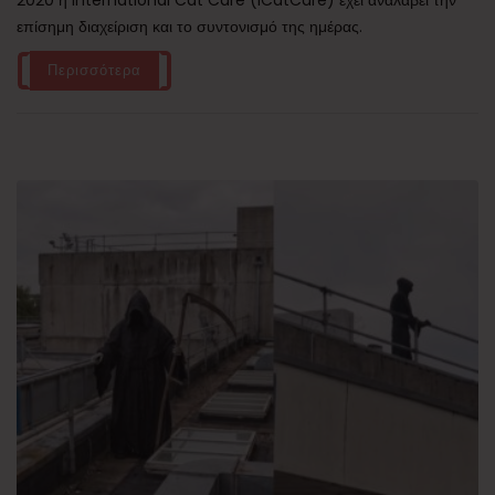
2020 η International Cat Care (iCatCare) έχει αναλάβει την
επίσημη διαχείριση και το συντονισμό της ημέρας.
Περισσότερα