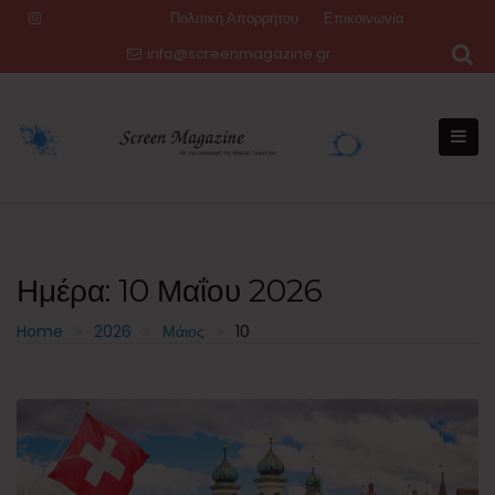
Skip
Πολιτική Απορρήτου
Επικοινωνία
to
info@screenmagazine.gr
content
Ημέρα:
10 Μαΐου 2026
Home
2026
Μάιος
10