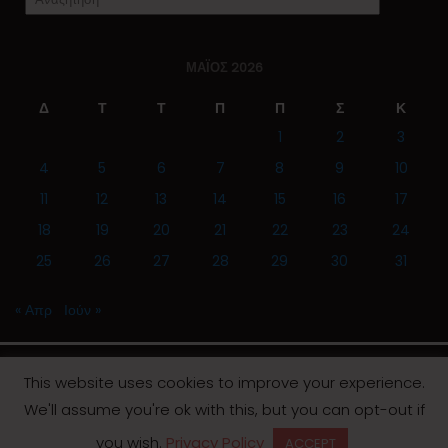
ΜΆΙΟΣ 2026
Δ
Τ
Τ
Π
Π
Σ
Κ
1
2
3
4
5
6
7
8
9
10
11
12
13
14
15
16
17
18
19
20
21
22
23
24
25
26
27
28
29
30
31
« Απρ
Ιούν »
This website uses cookies to improve your experience.
We'll assume you're ok with this, but you can opt-out if
© 2019 | Screen Magazine - Ηλεκτρονική εφημερίδα
you wish.
Privacy Policy
ACCEPT