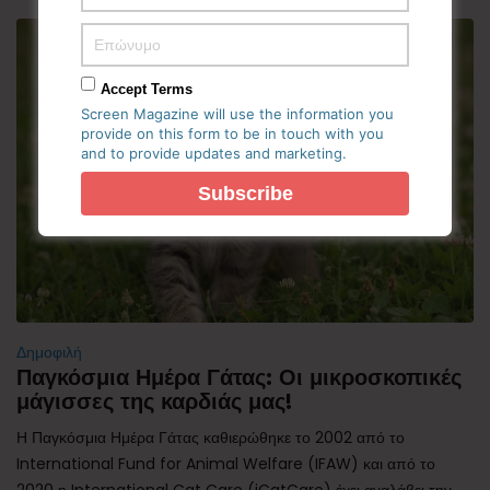
Accept Terms
Screen Magazine will use the information you
provide on this form to be in touch with you
and to provide updates and marketing.
Δημοφιλή
Παγκόσμια Ημέρα Γάτας: Οι μικροσκοπικές
μάγισσες της καρδιάς μας!
Η Παγκόσμια Ημέρα Γάτας καθιερώθηκε το 2002 από το
International Fund for Animal Welfare (IFAW) και από το