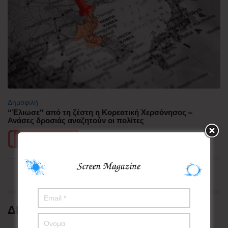
Δημοφιλή
“Έλιωσε” από τη ζέστη η Κορεατική Χερσόνησος –
Ανάσες δροσιάς αναζητούν οι πολίτες
Περισσότερα
ΔΗΜΟΦΙΛΗ