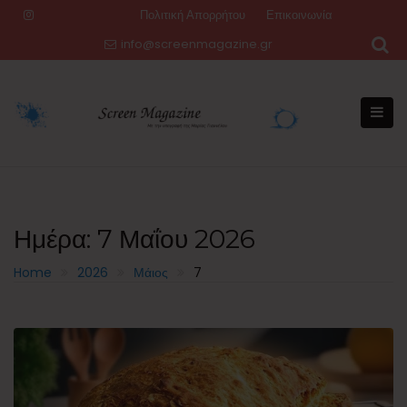
Skip
Πολιτική Απορρήτου
Επικοινωνία
to
info@screenmagazine.gr
content
Ημέρα:
7 Μαΐου 2026
Home
2026
Μάιος
7