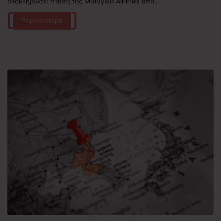
ολοκληρώσει πτήση της Malaysia Airlines από...
Περισσότερα