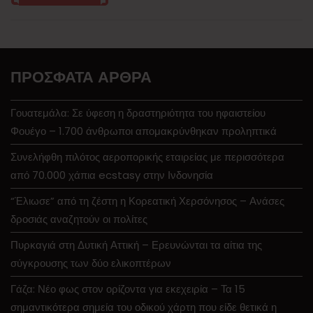
ΠΡΌΣΦΑΤΑ ΆΡΘΡΑ
Γουατεμάλα: Σε ύφεση η δραστηριότητα του ηφαιστείου
Φουέγο – 1.700 άνθρωποι απομακρύνθηκαν προληπτικά
Συνελήφθη πιλότος αεροπορικής εταιρείας με περισσότερα
από 70.000 χάπια ecstasy στην Ινδονησία
“Έλιωσε” από τη ζέστη η Κορεατική Χερσόνησος – Ανάσες
δροσιάς αναζητούν οι πολίτες
Πυρκαγιά στη Δυτική Αττική – Ερευνώνται τα αίτια της
σύγκρουσης των δύο ελικοπτέρων
Γάζα: Νέο φως στον ορίζοντα για εκεχειρία – Τα 15
σημαντικότερα σημεία του οδικού χάρτη που είδε θετικά η