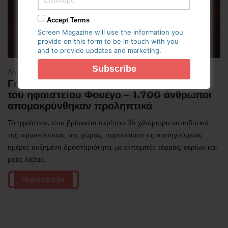
Accept Terms
Screen Magazine will use the information you
provide on this form to be in touch with you
and to provide updates and marketing.
Δημοφιλή
Γουατεμάλα: Σε ύφεση η δραστηριότητα
του ηφαιστείου Φουέγο – 1.700 άνθρωποι
απομακρύνθηκαν προληπτικά
Το ηφαίστειο, που βρίσκεται περίπου 35 χιλιόμετρα νοτιοδυτικά
της πρωτεύουσας της χώρας, παρουσίασε τις προηγούμενες
ημέρες αυξημένη δραστηριότητα, με εκπομπές τέφρας, αερίων και
ροές λάβας.
Περισσότερα