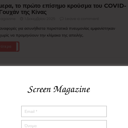
μερα, το πρώτο επίσημο κρούσμα του COVID-
Γουχάν της Κίνας
agazine
1 Δεκεμβρίου 2025
Leave a comment
αναφορές για ασυνήθιστα περιστατικά πνευμονίας εμφανίστηκαν
 χωρίς να προμηνύουν την κλίμακα της απειλής.
σότερα