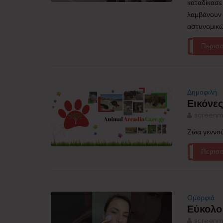
καταδίκασε 
λαμβάνουν 
αστυνομικώ
Περισ
Δημοφιλή
Εικόνες
screenm
Ζώα γεννού
Περισ
Ομορφιά
Εύκολο 
screenm