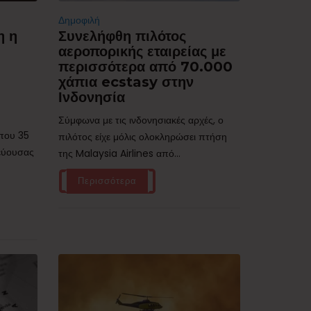
Δημοφιλή
η η
Συνελήφθη πιλότος
αεροπορικής εταιρείας με
περισσότερα από 70.000
χάπια ecstasy στην
Ινδονησία
Σύμφωνα με τις ινδονησιακές αρχές, ο
ίπου 35
πιλότος είχε μόλις ολοκληρώσει πτήση
τεύουσας
της Malaysia Airlines από...
Περισσότερα