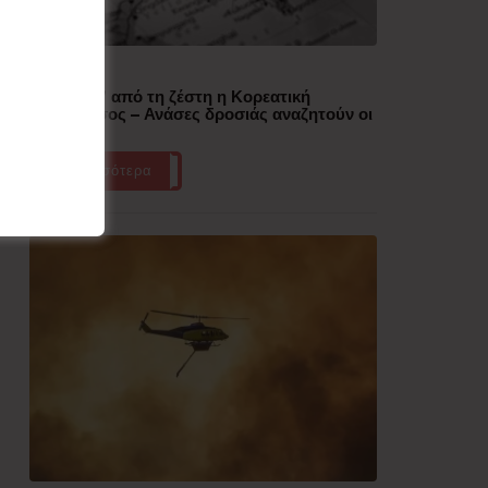
Δημοφιλή
“Έλιωσε” από τη ζέστη η Κορεατική
Χερσόνησος – Ανάσες δροσιάς αναζητούν οι
πολίτες
Περισσότερα