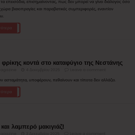
τα επεισόδια, επισημαίνοντας, πως δεν μπορεί να γίνει διάλογος όσο
χώρα βιαιοπραγίες και παραβατικές συμπεριφορές, εναντίον
ν.
σότερα
 φρίκης κοντά στο καταφύγιο της Νεστάνης
agazine
4 Δεκεμβρίου 2025
Leave a comment
ν ασταμάτητα, υποφέρουν, πεθαίνουν και τίποτα δεν αλλάζει.
σότερα
και λαμπερό μακιγιάζ!
agazine
3 Δεκεμβρίου 2025
Leave a comment