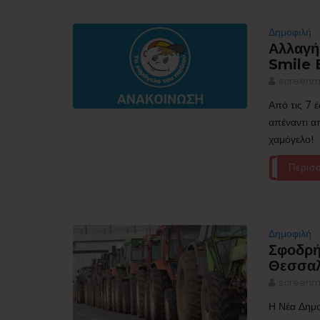
Δημοφιλή
Αλλαγή
Smile 
screenm
Από τις 7 
απέναντι α
χαμόγελο!
Περισ
Δημοφιλή
Σφοδρή
Θεσσαλ
screenm
Η Νέα Δημ