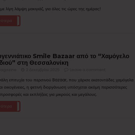
με λίγη λάμψη μακιγιάζ, για όλες τις ώρες της ημέρας!
σότερα
υγεννιάτικο Smile Bazaar από το “Χαμόγελο
ιδιού” στη Θεσσαλονίκη
agazine
2 Δεκεμβρίου 2025
Leave a comment
γάλη επιτυχία του περσινού Bazaar, που χάρισε εκατοντάδες χαμόγελα
και οικογένειες, η φετινή διοργάνωση υπόσχεται ακόμη περισσότερες
 προσφορές και εκπλήξεις για μικρούς και μεγάλους.
σότερα