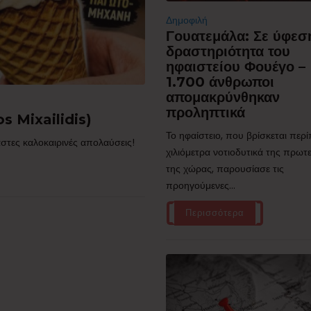
Δημοφιλή
Γουατεμάλα: Σε ύφεσ
δραστηριότητα του
ηφαιστείου Φουέγο –
1.700 άνθρωποι
απομακρύνθηκαν
προληπτικά
s Mixailidis)
Το ηφαίστειο, που βρίσκεται περ
στες καλοκαιρινές απολαύσεις!
χιλιόμετρα νοτιοδυτικά της πρω
της χώρας, παρουσίασε τις
προηγούμενες...
Περισσότερα