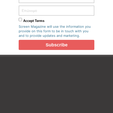
Accept Terms
Screen Magazine will use the information you
provide on this form to be in touch with you
and to provide updates and marketing.