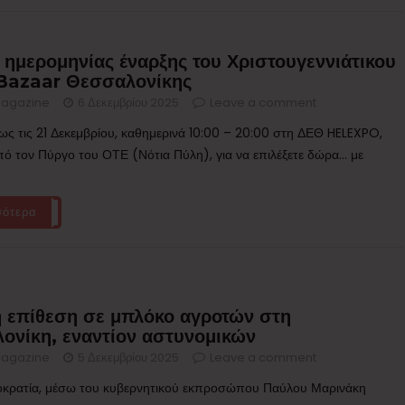
 ημερομηνίας έναρξης του Χριστουγεννιάτικου
Bazaar Θεσσαλονίκης
agazine
6 Δεκεμβρίου 2025
Leave a comment
έως τις 21 Δεκεμβρίου, καθημερινά 10:00 – 20:00 στη ΔΕΘ HELEXPO,
πό τον Πύργο του ΟΤΕ (Νότια Πύλη), για να επιλέξετε δώρα… με
σότερα
 επίθεση σε μπλόκο αγροτών στη
ονίκη, εναντίον αστυνομικών
agazine
5 Δεκεμβρίου 2025
Leave a comment
οκρατία, μέσω του κυβερνητικού εκπροσώπου Παύλου Μαρινάκη