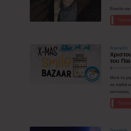
Εύκολο και 
Περισ
Δημοφιλή
Χριστο
του Πα
screenm
Μετά τη με
σε παιδιά 
εκπτώσεις,
Περισ
Δημοφιλή