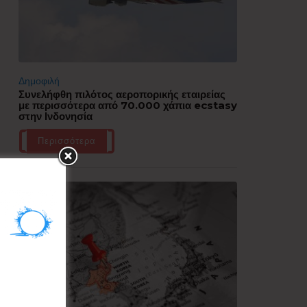
Δημοφιλή
Συνελήφθη πιλότος αεροπορικής εταιρείας
με περισσότερα από 70.000 χάπια ecstasy
στην Ινδονησία
Περισσότερα