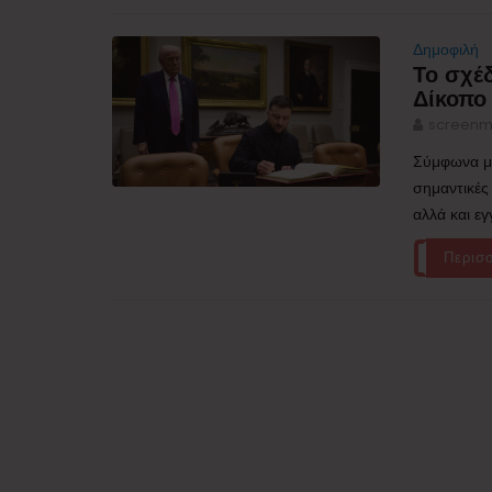
Δημοφιλή
Το σχέδ
Δίκοπο 
screenm
Σύμφωνα με
σημαντικές
αλλά και ε
Περισ