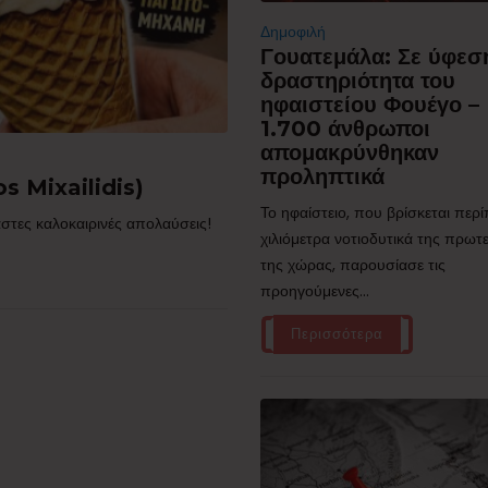
Δημοφιλή
Γουατεμάλα: Σε ύφεσ
δραστηριότητα του
ηφαιστείου Φουέγο –
1.700 άνθρωποι
απομακρύνθηκαν
προληπτικά
s Mixailidis)
Το ηφαίστειο, που βρίσκεται περ
στες καλοκαιρινές απολαύσεις!
χιλιόμετρα νοτιοδυτικά της πρω
της χώρας, παρουσίασε τις
προηγούμενες...
Περισσότερα