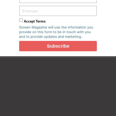
Accept Terms
Screen Magazine will use the information you
provide on this form to be in touch with you
and to provide updates and marketing.