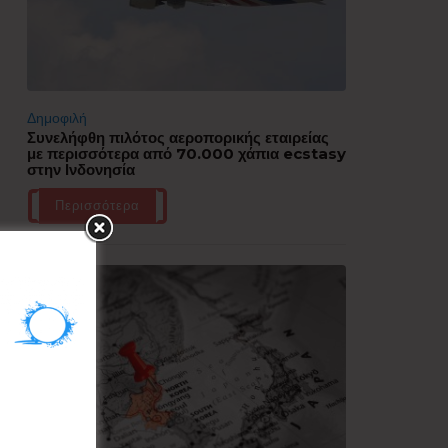
Δημοφιλή
Συνελήφθη πιλότος αεροπορικής εταιρείας
με περισσότερα από 70.000 χάπια ecstasy
στην Ινδονησία
Περισσότερα