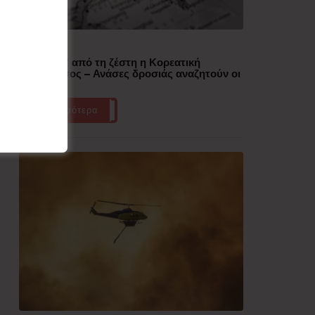
Δημοφιλή
“Έλιωσε” από τη ζέστη η Κορεατική
Χερσόνησος – Ανάσες δροσιάς αναζητούν οι
πολίτες
Περισσότερα