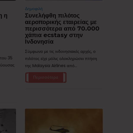
Δημοφιλή
η η
Συνελήφθη πιλότος
αεροπορικής εταιρείας με
περισσότερα από 70.000
χάπια ecstasy στην
Ινδονησία
Σύμφωνα με τις ινδονησιακές αρχές, ο
ίπου 35
πιλότος είχε μόλις ολοκληρώσει πτήση
τεύουσας
της Malaysia Airlines από...
Περισσότερα