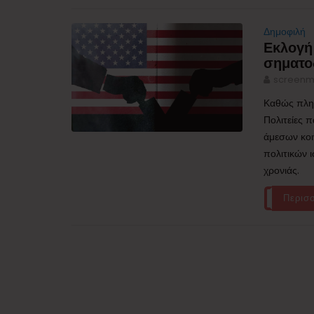
Δημοφιλή
Εκλογή
σηματο
screenm
Καθώς πλησ
Πολιτείες 
άμεσων κοι
πολιτικών 
χρονιάς.
Περισ