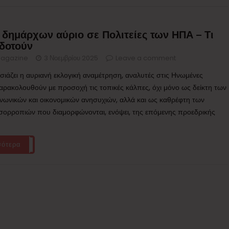
 δημάρχων αύριο σε Πολιτείες των ΗΠΑ – Τι
δοτούν
agazine
3 Νοεμβρίου 2025
Leave a comment
ιάζει η αυριανή εκλογική αναμέτρηση, αναλυτές στις Ηνωμένες
παρακολουθούν με προσοχή τις τοπικές κάλπες, όχι μόνο ως δείκτη των
νωνικών και οικονομικών ανησυχιών, αλλά και ως καθρέφτη των
ισορροπιών που διαμορφώνονται, ενόψει, της επόμενης προεδρικής
σότερα