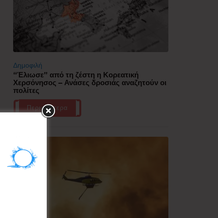
Δημοφιλή
“Έλιωσε” από τη ζέστη η Κορεατική
Χερσόνησος – Ανάσες δροσιάς αναζητούν οι
πολίτες
Περισσότερα