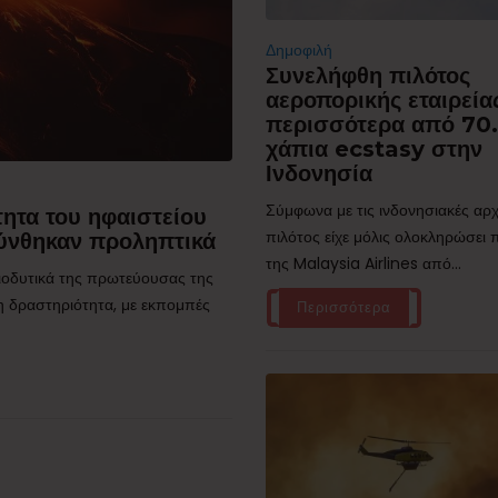
Δημοφιλή
Συνελήφθη πιλότος
αεροπορικής εταιρεία
περισσότερα από 70
χάπια ecstasy στην
Ινδονησία
Σύμφωνα με τις ινδονησιακές αρχ
ητα του ηφαιστείου
πιλότος είχε μόλις ολοκληρώσει
ύνθηκαν προληπτικά
της Malaysia Airlines από...
τιοδυτικά της πρωτεύουσας της
η δραστηριότητα, με εκπομπές
Περισσότερα