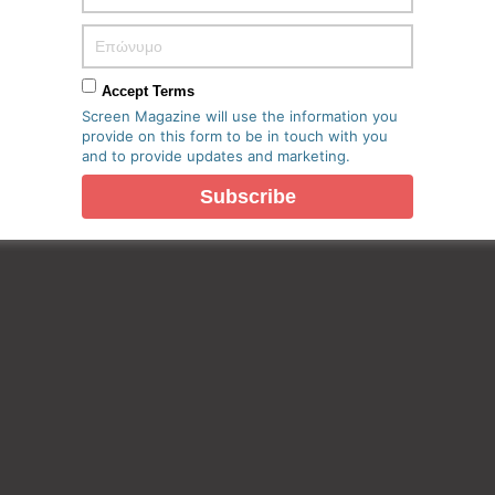
Accept Terms
Screen Magazine will use the information you
provide on this form to be in touch with you
and to provide updates and marketing.