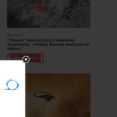
Δημοφιλή
“Έλιωσε” από τη ζέστη η Κορεατική
Χερσόνησος – Ανάσες δροσιάς αναζητούν οι
πολίτες
Περισσότερα