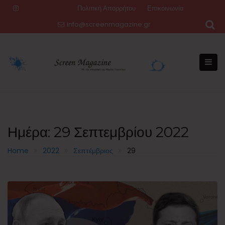
Skip
Πολιτική Απορρήτου
Επικοινωνία
to
info@screenmagazine.gr
content
Ημέρα:
29 Σεπτεμβρίου 2022
Home
2022
Σεπτέμβριος
29