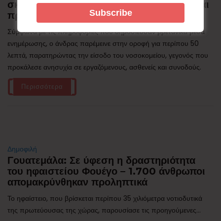
σκαρφάλωσε στην οροφή νοσοκομείου και
προκάλεσε πανικό
Σύμφωνα με τις πληροφορίες που δημοσίευσαν βρετανικά μέσα
ενημέρωσης, ο άνδρας παρέμεινε στην οροφή για περίπου 50
λεπτά, παρατηρώντας την είσοδο του νοσοκομείου, γεγονός που
προκάλεσε ανησυχία σε εργαζόμενους, ασθενείς και συνοδούς.
Περισσότερα
Δημοφιλή
Γουατεμάλα: Σε ύφεση η δραστηριότητα
του ηφαιστείου Φουέγο – 1.700 άνθρωποι
απομακρύνθηκαν προληπτικά
Το ηφαίστειο, που βρίσκεται περίπου 35 χιλιόμετρα νοτιοδυτικά
της πρωτεύουσας της χώρας, παρουσίασε τις προηγούμενες...