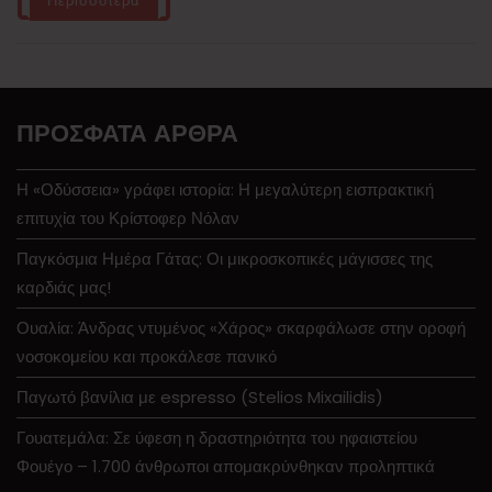
Περισσότερα
ΠΡΌΣΦΑΤΑ ΆΡΘΡΑ
Η «Οδύσσεια» γράφει ιστορία: Η μεγαλύτερη εισπρακτική
επιτυχία του Κρίστοφερ Νόλαν
Παγκόσμια Ημέρα Γάτας: Οι μικροσκοπικές μάγισσες της
καρδιάς μας!
Ουαλία: Άνδρας ντυμένος «Χάρος» σκαρφάλωσε στην οροφή
νοσοκομείου και προκάλεσε πανικό
Παγωτό βανίλια με espresso (Stelios Mixailidis)
Γουατεμάλα: Σε ύφεση η δραστηριότητα του ηφαιστείου
Φουέγο – 1.700 άνθρωποι απομακρύνθηκαν προληπτικά