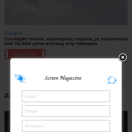
Δημοφιλή
Συνελήφθη πιλότος αεροπορικής εταιρείας με περισσότερα
από 70.000 χάπια ecstasy στην Ινδονησία
Περισσότερα
ΔΗΜΟΦΙΛΗ