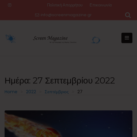
Skip
Πολιτική Απορρήτου
Επικοινωνία
to
info@screenmagazine.gr
content
Ημέρα:
27 Σεπτεμβρίου 2022
Home
2022
Σεπτέμβριος
27