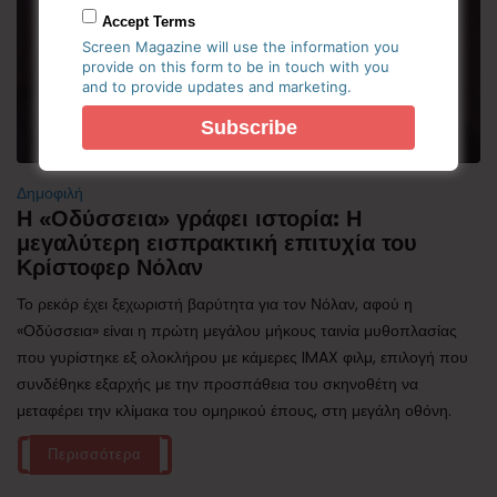
Accept Terms
Screen Magazine will use the information you
provide on this form to be in touch with you
and to provide updates and marketing.
Δημοφιλή
Η «Οδύσσεια» γράφει ιστορία: Η
μεγαλύτερη εισπρακτική επιτυχία του
Κρίστοφερ Νόλαν
Το ρεκόρ έχει ξεχωριστή βαρύτητα για τον Νόλαν, αφού η
«Οδύσσεια» είναι η πρώτη μεγάλου μήκους ταινία μυθοπλασίας
που γυρίστηκε εξ ολοκλήρου με κάμερες IMAX φιλμ, επιλογή που
συνδέθηκε εξαρχής με την προσπάθεια του σκηνοθέτη να
μεταφέρει την κλίμακα του ομηρικού έπους, στη μεγάλη οθόνη.
Περισσότερα