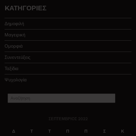
KΑΤΗΓΟΡΊΕΣ
Δημοφιλή
Μαγειρική
Ομορφιά
Συνεντεύξεις
Ταξίδια
Ψυχολογία
ΣΕΠΤΈΜΒΡΙΟΣ 2022
Δ
Τ
Τ
Π
Π
Σ
Κ