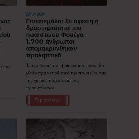
Δημοφιλή
ένος
Γουατεμάλα: Σε ύφεση η
ε
δραστηριότητα του
είου
ηφαιστείου Φουέγο –
ό
1.700 άνθρωποι
απομακρύνθηκαν
υ
προληπτικά
Το ηφαίστειο, που βρίσκεται περίπου 35
 στην
χιλιόμετρα νοτιοδυτικά της πρωτεύουσας
της χώρας, παρουσίασε τις
προηγούμενες...
Περισσότερα