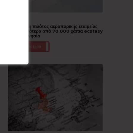
Δημοφιλή
Συνελήφθη πιλότος αεροπορικής εταιρείας
με περισσότερα από 70.000 χάπια ecstasy
στην Ινδονησία
Περισσότερα