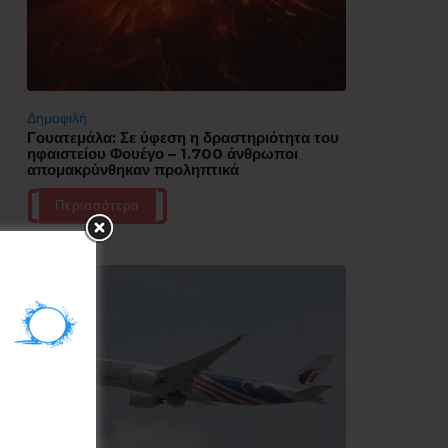
Δημοφιλή
Γουατεμάλα: Σε ύφεση η δραστηριότητα του
ηφαιστείου Φουέγο – 1.700 άνθρωποι
απομακρύνθηκαν προληπτικά
Περισσότερα