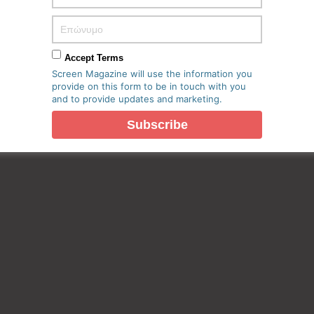
Accept Terms
Screen Magazine will use the information you
provide on this form to be in touch with you
and to provide updates and marketing.
πο μου σε αυτόν τον πλοηγό για την επόμενη φορά που θα