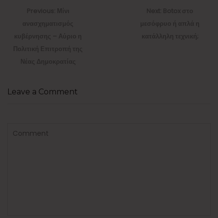
άρθρων
Previous
Next
Previous:
Μίνι
Next:
Botox στο
post:
post:
ανασχηματισμός
μεσόφρυο ή απλά η
κυβέρνησης – Αύριο η
κατάλληλη τεχνική;
Πολιτική Επιτροπή της
Νέας Δημοκρατίας
Leave a Comment