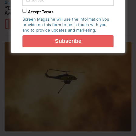
Δημοφιλή
“Έλιωσε” από τη ζέστη η Κορεατική Χερσόνησος –
Accept Terms
Ανάσες δροσιάς αναζητούν οι πολίτες
Screen Magazine will use the information you
Περισσότερα
provide on this form to be in touch with you
and to provide updates and marketing.