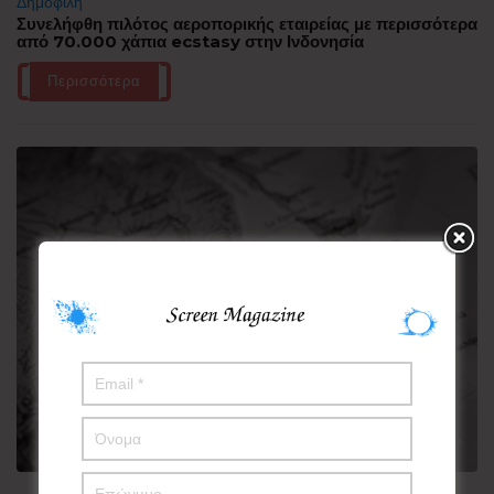
Δημοφιλή
Συνελήφθη πιλότος αεροπορικής εταιρείας με περισσότερα
από 70.000 χάπια ecstasy στην Ινδονησία
Περισσότερα