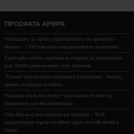
ΠΡΌΣΦΑΤΑ ΆΡΘΡΑ
Γουατεμάλα: Σε ύφεση η δραστηριότητα του ηφαιστείου
Φουέγο – 1.700 άνθρωποι απομακρύνθηκαν προληπτικά
Συνελήφθη πιλότος αεροπορικής εταιρείας με περισσότερα
από 70.000 χάπια ecstasy στην Ινδονησία
“Έλιωσε” από τη ζέστη η Κορεατική Χερσόνησος – Ανάσες
δροσιάς αναζητούν οι πολίτες
Πυρκαγιά στη Δυτική Αττική – Ερευνώνται τα αίτια της
σύγκρουσης των δύο ελικοπτέρων
Γάζα: Νέο φως στον ορίζοντα για εκεχειρία – Τα 15
σημαντικότερα σημεία του οδικού χάρτη που είδε θετικά η
Χαμάς