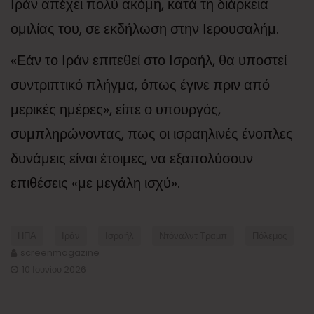
Ιράν απέχει πολύ ακόμη, κατά τη διάρκεια
ομιλίας του, σε εκδήλωση στην Ιερουσαλήμ.
«Εάν το Ιράν επιτεθεί στο Ισραήλ, θα υποστεί
συντριπτικό πλήγμα, όπως έγινε πριν από
μερικές ημέρες», είπε ο υπουργός,
συμπληρώνοντας, πως οι ισραηλινές ένοπλες
δυνάμεις είναι έτοιμες, να εξαπολύσουν
επιθέσεις «με μεγάλη ισχύ».
ΗΠΑ
Ιράν
Ισραήλ
Ντόναλντ Τραμπ
Πόλεμος
screenmagazine
10 Ιουνίου 2026
Πλοήγηση