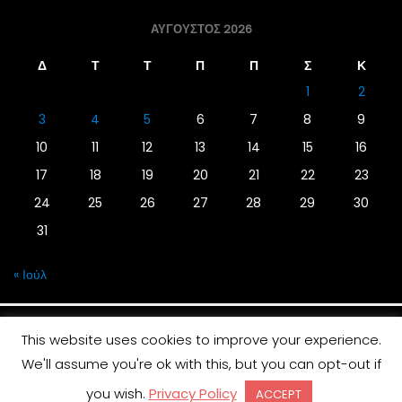
ΑΎΓΟΥΣΤΟΣ 2026
Δ
Τ
Τ
Π
Π
Σ
Κ
1
2
3
4
5
6
7
8
9
10
11
12
13
14
15
16
17
18
19
20
21
22
23
24
25
26
27
28
29
30
31
« Ιούλ
This website uses cookies to improve your experience.
We'll assume you're ok with this, but you can opt-out if
© 2019 | Screen Magazine - Ηλεκτρονική εφημερίδα
you wish.
Privacy Policy
ACCEPT