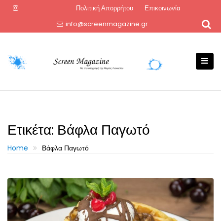
Skip
Πολιτική Απορρήτου
Επικοινωνία
to
info@screenmagazine.gr
content
Ετικέτα:
Βάφλα Παγωτό
Home
Βάφλα Παγωτό