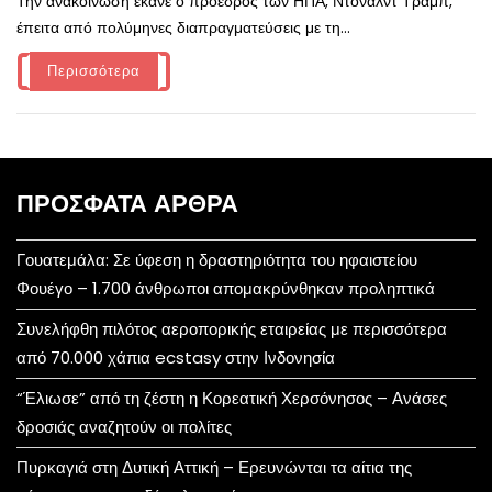
Την ανακοίνωση έκανε ο πρόεδρος των ΗΠΑ, Ντόναλντ Τραμπ,
έπειτα από πολύμηνες διαπραγματεύσεις με τη...
Περισσότερα
ΠΡΌΣΦΑΤΑ ΆΡΘΡΑ
Γουατεμάλα: Σε ύφεση η δραστηριότητα του ηφαιστείου
Φουέγο – 1.700 άνθρωποι απομακρύνθηκαν προληπτικά
Συνελήφθη πιλότος αεροπορικής εταιρείας με περισσότερα
από 70.000 χάπια ecstasy στην Ινδονησία
“Έλιωσε” από τη ζέστη η Κορεατική Χερσόνησος – Ανάσες
δροσιάς αναζητούν οι πολίτες
Πυρκαγιά στη Δυτική Αττική – Ερευνώνται τα αίτια της