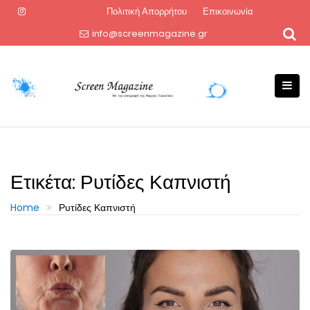
Skip
Πολιτική Απορρήτου
Επικοινωνία
to
info@screenmagazine.gr
content
Ετικέτα:
Ρυτίδες Καπνιστή
Home
Ρυτίδες Καπνιστή