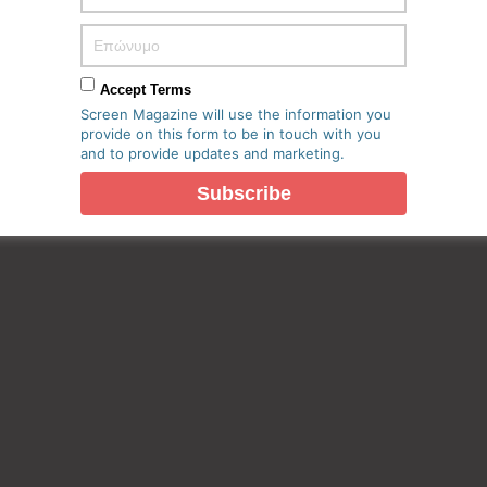
πο μου σε αυτόν τον πλοηγό για την επόμενη φορά που θα
Accept Terms
Screen Magazine will use the information you
provide on this form to be in touch with you
and to provide updates and marketing.