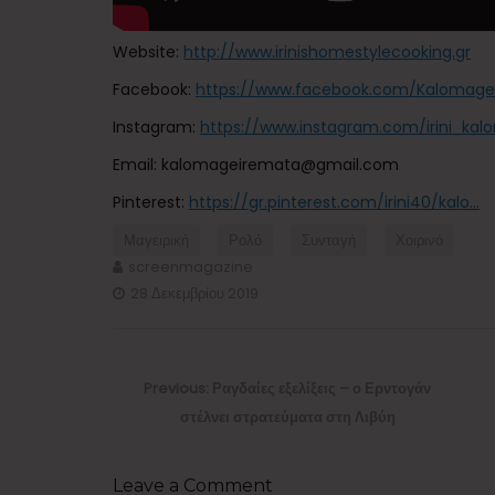
Website:
http://www.irinishomestylecooking.gr
Facebook:
https://www.facebook.com/Kalomage
Instagram:
https://www.instagram.com/irini_kal
Email: kalomageiremata@gmail.com
Pinterest:
https://gr.pinterest.com/irini40/kalo…
Μαγειρική
Ρολό
Συνταγή
Χοιρινό
screenmagazine
28 Δεκεμβρίου 2019
Πλοήγηση
άρθρων
Previous
Previous:
Ραγδαίες εξελίξεις – ο Ερντογάν
post:
στέλνει στρατεύματα στη Λιβύη
Leave a Comment