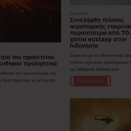
Δημοφιλή
Συνελήφθη πιλότος
αεροπορικής εταιρεία
περισσότερα από 70
χάπια ecstasy στην
Ινδονησία
Σύμφωνα με τις ινδονησιακές αρχ
ητα του ηφαιστείου
πιλότος είχε μόλις ολοκληρώσει
ύνθηκαν προληπτικά
της Malaysia Airlines από...
τιοδυτικά της πρωτεύουσας της
η δραστηριότητα, με εκπομπές
Περισσότερα