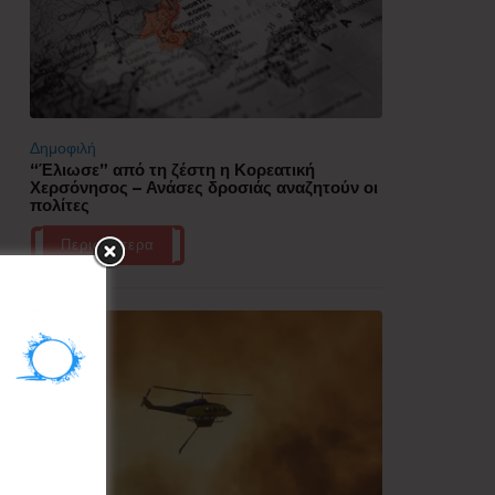
Δημοφιλή
“Έλιωσε” από τη ζέστη η Κορεατική
Χερσόνησος – Ανάσες δροσιάς αναζητούν οι
πολίτες
Περισσότερα