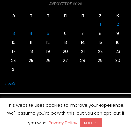
ΑΎΓΟΥΣΤΟΣ 2026
Δ
Τ
Τ
Π
Π
Σ
Κ
1
2
3
4
5
6
7
8
9
10
11
12
13
14
15
16
17
18
19
20
21
22
23
24
25
26
27
28
29
30
31
« Ιούλ
This website uses cookies to improve your experience.
We'll assume you're ok with this, but you can opt-out if
© 2019 | Screen Magazine - Ηλεκτρονική εφημερίδα
you wish.
Privacy Policy
ACCEPT
Desinged by
Contia