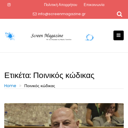
Skip
Πολιτική Απορρήτου
Επικοινωνία
to
info@screenmagazine.gr
content
Ετικέτα:
Ποινικός κώδικας
Home
Ποινικός κώδικας