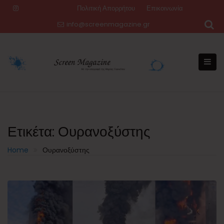
Skip
Πολιτική Απορρήτου
Επικοινωνία
to
info@screenmagazine.gr
content
Ετικέτα:
Ουρανοξύστης
Home
Ουρανοξύστης