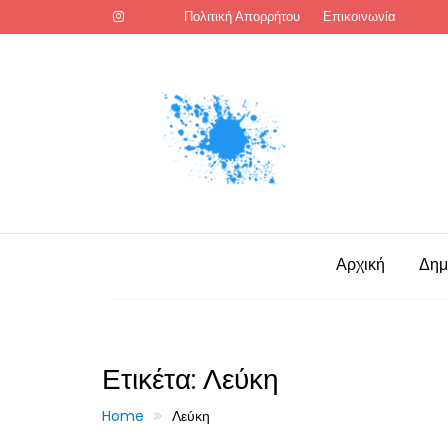
Skip
Πολιτική Απορρήτου
Επικοινωνία
to
content
Αρχική
Δημ
Ετικέτα:
Λεύκη
Home
Λεύκη