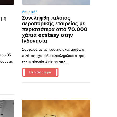
Δημοφιλή
η η
Συνελήφθη πιλότος
αεροπορικής εταιρείας με
περισσότερα από 70.000
χάπια ecstasy στην
Ινδονησία
Σύμφωνα με τις ινδονησιακές αρχές, ο
ίπου 35
πιλότος είχε μόλις ολοκληρώσει πτήση
τεύουσας
της Malaysia Airlines από...
Περισσότερα