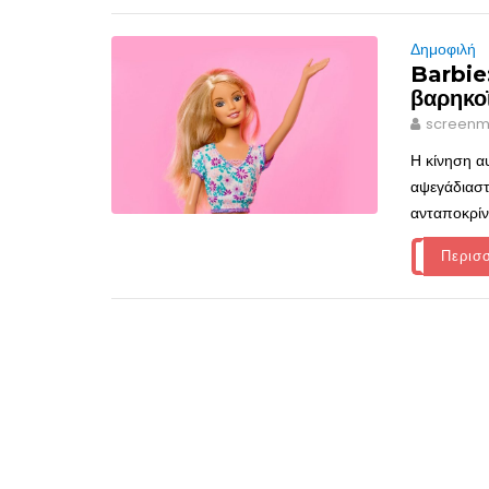
Δημοφιλή
Barbie
βαρηκο
screenm
Η κίνηση α
αψεγάδιαστ
ανταποκρίν
Περισ